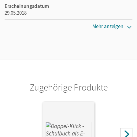
Erscheinungsdatum
29.05.2018
Maße
Mehr anzeigen
Länge: 29,7 cm, Breite: 21,1 cm, Höhe: 0,6 cm
Verlag
Cornelsen Verlag
Autor/-in
Leipold, Sylvelin; Bonora, Susanne; Maier-Hundhammer,
Petra
Zugehörige Produkte