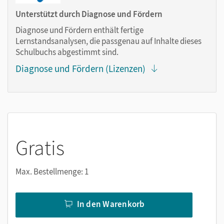
Markierungen setzen
Unterstützt durch Diagnose und Fördern
Text ergänzen
Diagnose und Fördern enthält fertige
Lesezeichen hinzufügen
Lernstandsanalysen, die passgenau auf Inhalte dieses
Suchen im Text
Schulbuchs abgestimmt sind.
Zoomen
Diagnose und Fördern (Lizenzen)
Gratis
Max. Bestellmenge: 1
In den Warenkorb