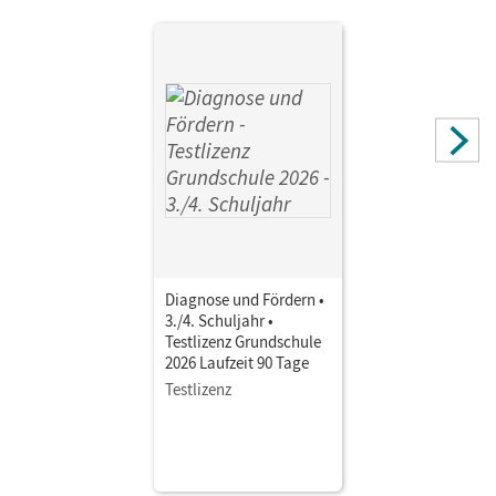
Möller, Bernhard; Vogel, Brigitte; Leipold, Sylvelin; Potyra,
Heike; Bonora, Susanne; Welker, Birgit; Müller, Andreas;
Küfner, Martin; Meyer, Stephanie; Maier-Hundhammer,
Petra
Diagnose und Fördern •
3./4. Schuljahr •
Testlizenz Grundschule
2026 Laufzeit 90 Tage
Testlizenz