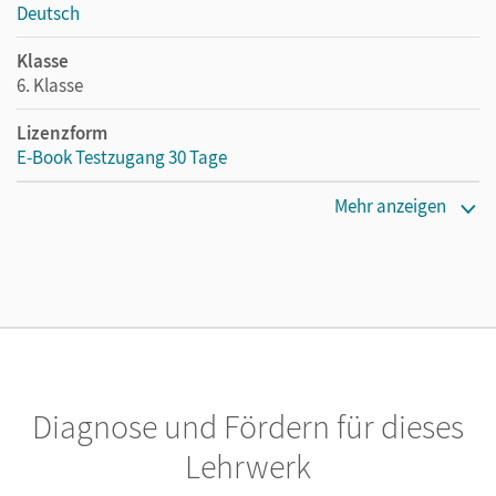
Deutsch
Klasse
6. Klasse
Lizenzform
E-Book Testzugang 30 Tage
Erscheinungsdatum
Mehr anzeigen
02.08.2021
Lizenztext
Kostenloser Zugang, um das E-Book 30 Tage lang zu testen
Verlag
Cornelsen Verlag
Diagnose und Fördern für dieses
Herausgeber/-in
Scharfe, Astrid
Lehrwerk
Autor/-in