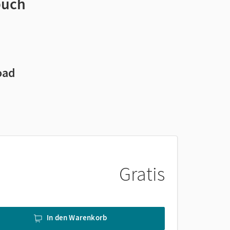
buch
oad
Gratis
In den Warenkorb