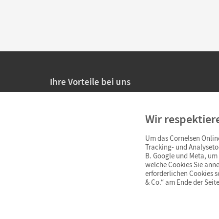
Ihre Vorteile bei uns
20% Prüfnachlass für Lehrkräfte
Wir respektier
Persönliche Angebote für Lehrkräfte
Um das Cornelsen Online
Sicheres Einkaufen mit SSL-Verschlüsselung
Tracking- und Analyseto
B. Google und Meta, um I
Verlängerte
Widerrufsfrist
von 4 Wochen
welche Cookies Sie anne
erforderlichen Cookies 
& Co.“ am Ende der Seite
Schnelle und einfache Retourenabwicklung