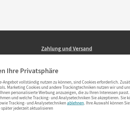
Zahlung und Versand
Nur 2,95 EUR Versandkosten in Deutsc
en Ihre Privatsphäre
Ab 59,– EUR Bestellwert liefern wir ve
(Lieferung in 3–6 Tagen).
-Angebot vollständig nutzen zu können, sind Cookies erforderlich. Zusät
ols. Marketing Cookies und andere Trackingtechniken nutzen wir und uns
hnen personalisierte Werbung anzuzeigen, die zu Ihren Interessen passt. 
hmen und welche Tracking- und Analysetechniken Sie akzeptieren. Sie k
sowie Tracking- und Analysetechniken
ablehnen
. Ihre Auswahl können Sie
 später jederzeit aktualisieren