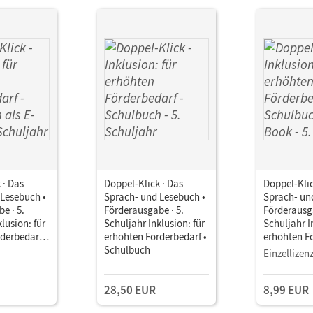
 · Das
Doppel-Klick · Das
Doppel-Klic
 Lesebuch •
Sprach- und Lesebuch •
Sprach- un
e · 5.
Förderausgabe · 5.
Förderausga
lusion: für
Schuljahr Inklusion: für
Schuljahr I
derbedarf •
erhöhten Förderbedarf •
erhöhten Fö
ls E-Book
Schulbuch
Schulbuch 
Einzellizen
28,50 EUR
8,99 EUR