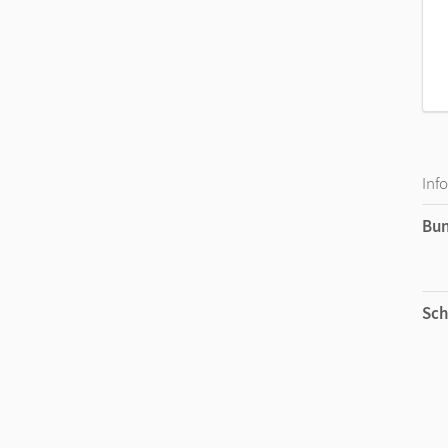
Inf
Bu
Sch