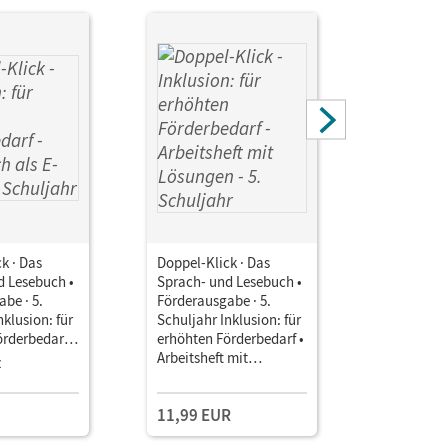
k · Das
Doppel-Klick · Das
Doppel-Kli
d Lesebuch •
Sprach- und Lesebuch •
Sprach- u
be · 5.
Förderausgabe · 5.
Förderaus
nklusion: für
Schuljahr Inklusion: für
Schuljahr 
rderbedarf •
erhöhten Förderbedarf •
erhöhten 
als E-Book
Arbeitsheft mit
Kopiervor
z
Einzellize
Lösungen
Downloa
11,99 EUR
5,00 EU