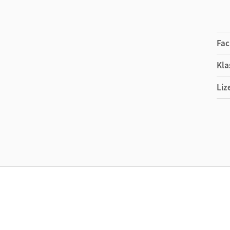
Fac
Kla
Liz
Ers
Ver