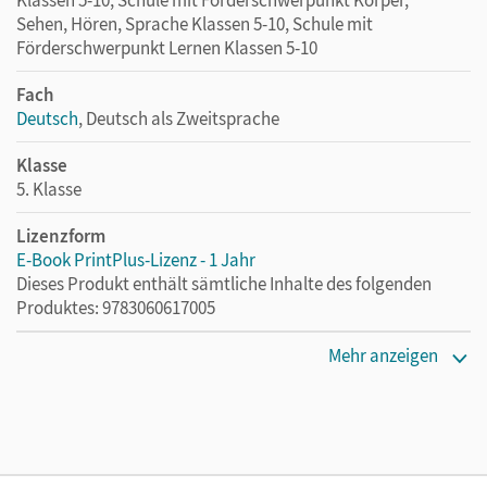
Sehen, Hören, Sprache Klassen 5-10, Schule mit
Förderschwerpunkt Lernen Klassen 5-10
Fach
Deutsch
, Deutsch als Zweitsprache
Klasse
5. Klasse
Lizenzform
E-Book PrintPlus-Lizenz - 1 Jahr
Dieses Produkt enthält sämtliche Inhalte des folgenden
Produktes: 9783060617005
Erscheinungsdatum
Mehr anzeigen
02.08.2021
Lizenztext
Die kostengünstige Lizenz für diejenigen, die das E-Book
ein Jahr lang ergänzend zum Print-Titel nutzen möchten.