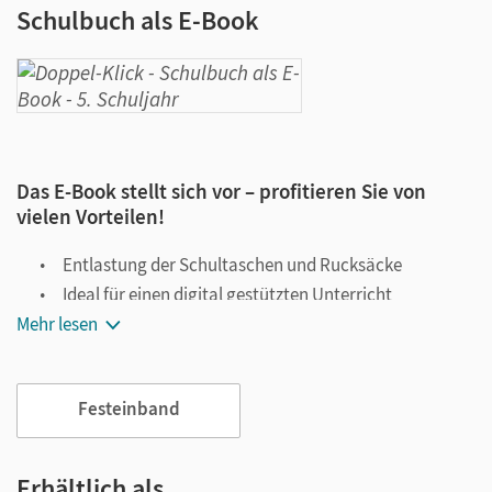
Schulbuch als E-Book
Das E-Book stellt sich vor – profitieren Sie von
vielen Vorteilen!
Entlastung der Schultaschen und Rucksäcke
Ideal für einen digital gestützten Unterricht
Mehr lesen
Notiz- und Markierungsmöglichkeit
Jederzeit unkompliziert verfügbar
Viele digitale Funktionen unterstützen das Lehren und
Festeinband
Lernen:
Notizen erstellen
Erhältlich als …