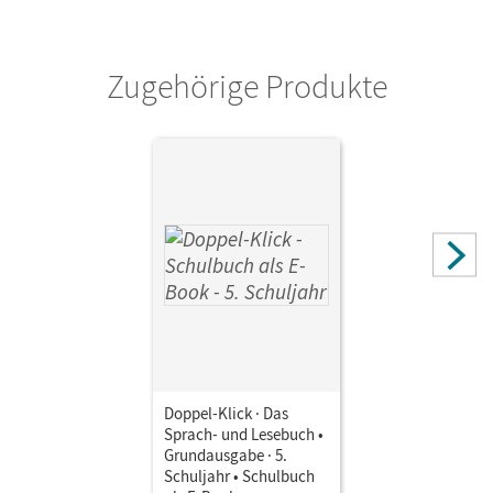
Diese Lizenz kann nur von Lehrkräften und Schulen
erworben werden.
Zugehörige Produkte
Verlag
Cornelsen Verlag
Herausgeber/-in
Krull, Renate
Autor/-in
Theuer, Stephan; Ekemen, Sule; Hergesell, Dirk; Briem, Filiz;
Krull, Renate; Deters, Ulrich; Placzek, Katrin; Bentin,
Werner
Doppel-Klick · Das
Sprach- und Lesebuch •
Grundausgabe · 5.
Schuljahr • Schulbuch