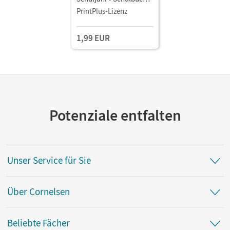
als E-Book
PrintPlus-Lizenz
1,99 EUR
Potenziale entfalten
Unser Service für Sie
Über Cornelsen
Beliebte Fächer