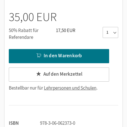
Kopiervorlagen
35,00 EUR
Für Klassenarbeiten und Tests
Zur Sprachförderung
50% Rabatt für
17,50 EUR
Zur Differenzierung
Referendare
Zur Lernstandsdiagnose mit Förderempfehlung
In den Warenkorb
CD-ROM
Editierbare Stoffverteilungspläne
Auf den Merkzettel
Alle Kopiervorlagen zum Editieren, inkl. Lösungen
Materialien für Whiteboard und Beamer
Bestellbar nur für
Lehrpersonen und Schulen
.
ISBN
978-3-06-062373-0