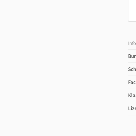
Inf
Bu
Sch
Fac
Kla
Liz
Ers
Ver