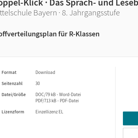
oppel-Klick · Das Sprach- und Lese
ttelschule Bayern · 8. Jahrgangsstufe
offverteilungsplan für R-Klassen
Format
Download
Seitenzahl
30
Datei/Größe
DOC/79 kB - Word-Datei
PDF/713 kB - PDF-Datei
Lizenzform
Einzellizenz EL