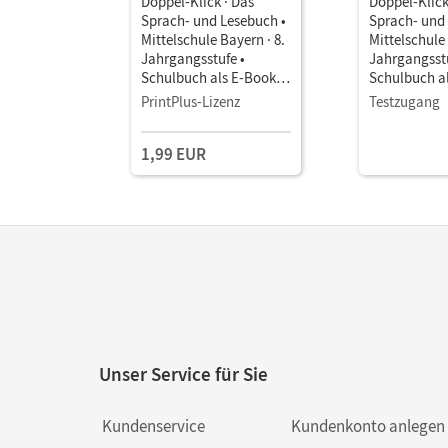
Doppel-Klick · Das
Doppel-Klick
Sprach- und Lesebuch •
Sprach- und
Mittelschule Bayern · 8.
Mittelschule 
Jahrgangsstufe •
Jahrgangsstu
Schulbuch als E-Book
Schulbuch a
Für M-Klassen
Für M-Klass
PrintPlus-Lizenz
Testzugang
1,99 EUR
Unser Service für Sie
Kundenservice
Kundenkonto anlegen