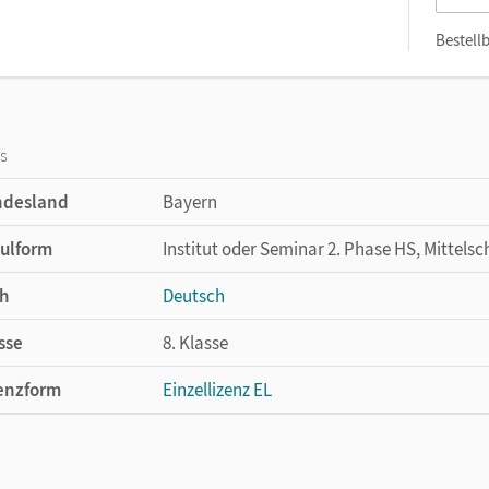
Bestellb
os
ndesland
Bayern
ulform
Institut oder Seminar 2. Phase HS, Mittelsc
h
Deutsch
sse
8. Klasse
enzform
Einzellizenz EL
cheinungsdatum
12.10.2020
lag
Cornelsen Verlag