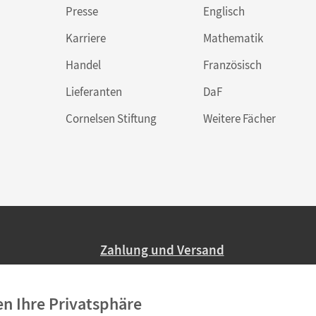
Presse
Englisch
Karriere
Mathematik
Handel
Französisch
Lieferanten
DaF
Cornelsen Stiftung
Weitere Fächer
Zahlung und Versand
Nur 2,95 EUR Versandkosten in Deutsc
en Ihre Privatsphäre
Ab 59,– EUR Bestellwert liefern wir ve