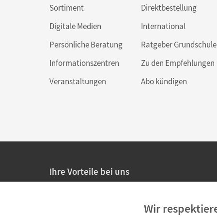
Sortiment
Direktbestellung
Digitale Medien
International
Persönliche Beratung
Ratgeber Grundschule
Informationszentren
Zu den Empfehlungen
Veranstaltungen
Abo kündigen
Ihre Vorteile bei uns
20% Prüfnachlass für Lehrkräfte
Wir respektier
Persönliche Angebote für Lehrkräfte