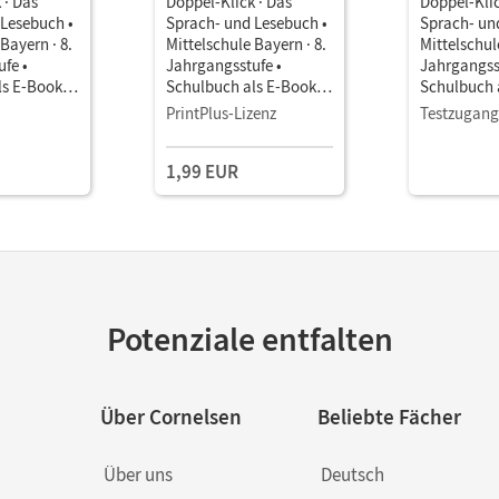
 · Das
Doppel-Klick · Das
Doppel-Klic
 Lesebuch •
Sprach- und Lesebuch •
Sprach- un
Bayern · 8.
Mittelschule Bayern · 8.
Mittelschul
fe •
Jahrgangsstufe •
Jahrgangss
ls E-Book
Schulbuch als E-Book
Schulbuch 
en
Für Regelklassen
Für Regelk
PrintPlus-Lizenz
Testzugang
1,99 EUR
Potenziale entfalten
Über Cornelsen
Beliebte Fächer
Über uns
Deutsch