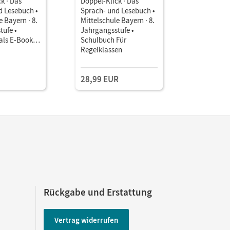
k · Das
Doppel-Klick · Das
Doppel-Kli
d Lesebuch •
Sprach- und Lesebuch •
Sprach- u
e Bayern · 8.
Mittelschule Bayern · 8.
Mittelschu
tufe •
Jahrgangsstufe •
Jahrgangs
als E-Book
Schulbuch Für
Schulbuch
lassen
Regelklassen
Für M-Kla
Einzellize
28,99 EUR
8,99 EU
Rückgabe und Erstattung
Vertrag widerrufen