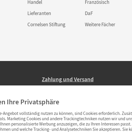
Handel
Französisch
Lieferanten
DaF
Cornelsen Stiftung
Weitere Fächer
Zahlung und Versand
Nur 2,95 EUR Versandkosten in Deutsc
en Ihre Privatsphäre
Ab 59,– EUR Bestellwert liefern wir ve
(Lieferung in 3–6 Tagen).
-Angebot vollständig nutzen zu können, sind Cookies erforderlich. Zusät
ols. Marketing Cookies und andere Trackingtechniken nutzen wir und uns
hnen personalisierte Werbung anzuzeigen, die zu Ihren Interessen passt. 
hmen und welche Tracking- und Analysetechniken Sie akzeptieren. Sie k