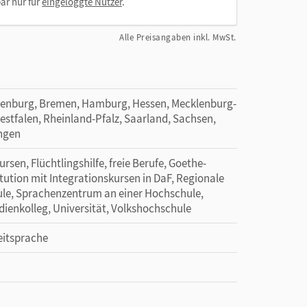
ar nur für
eingeloggte Nutzer
.
Alle Preisangaben inkl. MwSt.
denburg, Bremen, Hamburg, Hessen, Mecklenburg-
tfalen, Rheinland-Pfalz, Saarland, Sachsen,
ingen
sen, Flüchtlingshilfe, freie Berufe, Goethe-
titution mit Integrationskursen in DaF, Regionale
ule, Sprachenzentrum an einer Hochschule,
dienkolleg, Universität, Volkshochschule
eitsprache