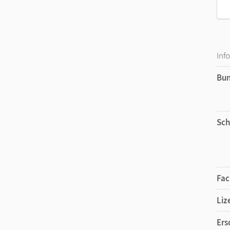
Inf
Bu
Sch
Fac
Liz
Ers