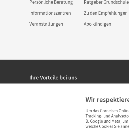
Persönliche Beratung
Ratgeber Grundschule
Informationszentren
Zu den Empfehlungen
Veranstaltungen
Abo kündigen
Ihre Vorteile bei uns
20% Prüfnachlass für Lehrkräfte
Wir respektier
Persönliche Angebote für Lehrkräfte
Um das Cornelsen Online
Sicheres Einkaufen mit SSL-Verschlüsselung
Tracking- und Analyseto
B. Google und Meta, um I
Verlängerte
Widerrufsfrist
von 4 Wochen
welche Cookies Sie anne