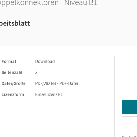
ppelkonnektoren - Niveau B1
beitsblatt
Format
Download
Seitenzahl
3
Datei/Größe
PDF/282 kB - PDF-Datei
Lizenzform
Einzellizenz EL