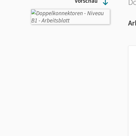
Do
Vorschau
Ar