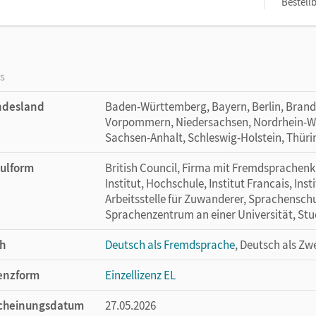
Bestellb
os
ndesland
Baden-Württemberg, Bayern, Berlin, Bran
Vorpommern, Niedersachsen, Nordrhein-Wes
Sachsen-Anhalt, Schleswig-Holstein, Thür
ulform
British Council, Firma mit Fremdsprachenkur
Institut, Hochschule, Institut Francais, Ins
Arbeitsstelle für Zuwanderer, Sprachensch
Sprachenzentrum an einer Universität, Stu
h
Deutsch als Fremdsprache
, Deutsch als Zw
enzform
Einzellizenz EL
cheinungsdatum
27.05.2026