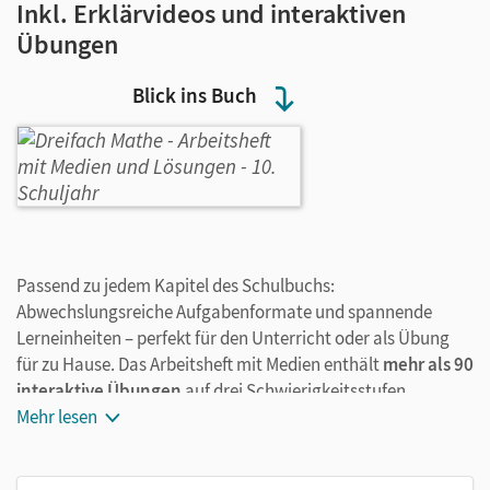
Inkl. Erklärvideos und interaktiven
Übungen
Blick ins Buch
Passend zu jedem Kapitel des Schulbuchs:
Abwechslungsreiche Aufgabenformate und spannende
Lerneinheiten – perfekt für den Unterricht oder als Übung
für zu Hause. Das Arbeitsheft mit Medien enthält
mehr als 90
interaktive Übungen
auf drei Schwierigkeitsstufen
und
Mehr lesen
über 30 Erklärfilme
. Alle digitalen Inhalte lassen sich
bequem ohne Registrierung per QR-Code abrufen.