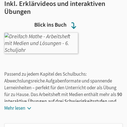
Inkl. Erklärvideos und interaktiven
Übungen
Blick ins Buch
Passend zu jedem Kapitel des Schulbuchs:
Abwechslungsreiche Aufgabenformate und spannende
Lerneinheiten – perfekt für den Unterricht oder als Übung
für zu Hause. Das Arbeitsheft mit Medien enthält mehr als
90
interaktive Übungen auf drei Schwierigkeitsstufen und
über 30 Erklärfilme.
Mehr lesen
Alle digitalen Inhalte lassen sich
bequem ohne Registrierung per QR-Code abrufen.