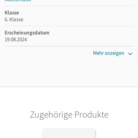
Klasse
6. Klasse
Erscheinungsdatum
19.08.2024
Maße
Mehr anzeigen
Länge: 29,7 cm, Breite: 21,1 cm, Höhe: 0,8 cm
Verlag
Cornelsen Verlag
Autor/-in
Tippel, Christina; Yurt, Mesut; Wieczorek, Hanno; Miesner,
Susanne
Zugehörige Produkte