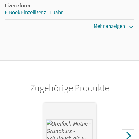
Lizenzform
E-Book Einzellizenz - 1 Jahr
Erscheinungsdatum
Mehr anzeigen
16.05.2025
Lizenztext
Die geeignete Lizenz für Lehrkräfte, Schulen oder
Privatpersonen, die nur mit dem E-Book arbeiten.
Verlag
Cornelsen Verlag
Zugehörige Produkte