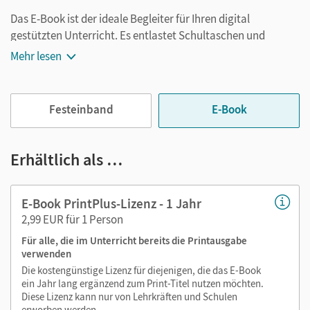
Das E-Book ist der ideale Begleiter für Ihren digital
gestützten Unterricht. Es entlastet Schultaschen und
Rucksäcke und ist jederzeit unkompliziert verfügbar.
Mehr lesen
Außerdem unterstützt es mit vielen digitalen Funktionen
das Lehren und Lernen:
Festeinband
E-Book
Notizen erstellen
Markierungen setzen
Text ergänzen
Erhältlich als …
Lesezeichen hinzufügen
im Text suchen
E-Book PrintPlus-Lizenz - 1 Jahr
zoomen
2,99 EUR für 1 Person
Für alle, die im Unterricht bereits die Printausgabe
Die Medien sind wichtige Bestandteile dieses E-Books. Sie
verwenden
sind seitengenau platziert, damit Sie und Ihre Schüler/-innen
Die kostengünstige Lizenz für diejenigen, die das E-Book
jederzeit unkompliziert darauf zugreifen können. So
ein Jahr lang ergänzend zum Print-Titel nutzen möchten.
gestalten Sie das Lehren und Lernen zeitsparend und
Diese Lizenz kann nur von Lehrkräften und Schulen
abwechslungsreich. Kein Medienwechsel! Kein
erworben werden.