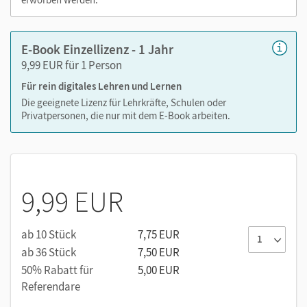
zeitaufwendiges Suchen!
E-Book Einzellizenz - 1 Jahr
9,99 EUR für 1 Person
Das E-Book enthält:
Für rein digitales Lehren und Lernen
zahlreiche Erklärfilme
Die geeignete Lizenz für Lehrkräfte, Schulen oder
Privatpersonen, die nur mit dem E-Book arbeiten.
vertonte Worterklärungen
Tipps zu Aufgaben
9,99 EUR
ab 10 Stück
7,75 EUR
ab 36 Stück
7,50 EUR
50% Rabatt für
5,00 EUR
Referendare