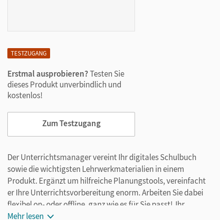
TESTZUGANG
Erstmal ausprobieren?
Testen Sie
dieses Produkt unverbindlich und
kostenlos!
Zum Testzugang
Der Unterrichtsmanager vereint Ihr digitales Schulbuch
sowie die wichtigsten Lehrwerkmaterialien in einem
Produkt. Ergänzt um hilfreiche Planungstools, vereinfacht
er Ihre Unterrichtsvorbereitung enorm. Arbeiten Sie dabei
flexibel on- oder offline, ganz wie es für Sie passt! Ihr
Unterrichtsmanager enthält:
Mehr lesen