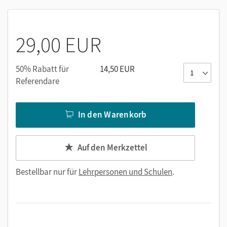
die Kopiervorlagen aus den Handreichungen jeweils in
Arbeitsblatt und Lösungsblatt geteilt.
29,00 EUR
Nutzen Sie den Unterrichtsmanager auf lernen.cornelsen.de
oder über die Cornelsen Lernen App.
50% Rabatt für
14,50 EUR
Referendare
In den Warenkorb
Auf den Merkzettel
Bestellbar nur für
Lehrpersonen und Schulen
.