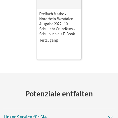
Dreifach Mathe •
Nordrhein-Westfalen -
Ausgabe 2022 · 10.
Schuljahr Grundkurs •
Schulbuch als E-Book
Mit Medien
Testzugang
Potenziale entfalten
Unser Service für Sie