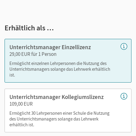
Schulbuch als E-Book
alle Materialien des E-Books mit Medien (inkl. Tipps zu
Erhältlich als …
Aufgaben und vertonte Worterklärungen)
Erklärfilme zum Erarbeiten und Wiederholen (wichtige
Mathekompetenzen sind kleinschrittig und kompakt
Unterrichtsmanager Einzellizenz
erklärt)
29,00 EUR für 1 Person
durchgerechnete Lösungen
Ermöglicht einzelnen Lehrpersonen die Nutzung des
Arbeitsheft und Arbeitsheft mit Lösungen
Unterrichtsmanagers solange das Lehrwerk erhältlich
Arbeitsheft und Arbeitsheft mit Lösungen für Lernende
ist.
mit erhöhtem Förderbedarf für den inklusiven
Unterricht
Unterrichtsmanager Kollegiumslizenz
alle Handreichungen (mit Selbsteinschätzungsbögen,
109,00 EUR
Schreibvorlagen und editierbaren Kopiervorlagen)
GeoGebra-Applets zum Veranschaulichen und Üben
Ermöglicht 30 Lehrpersonen einer Schule die Nutzung
des Unterrichtsmanagers solange das Lehrwerk
Arbeitsblätter zu ausgewählten GeoGebra-Applets
erhältlich ist.
Um den Einsatz im Unterricht zu vereinfachen, erhalten Sie