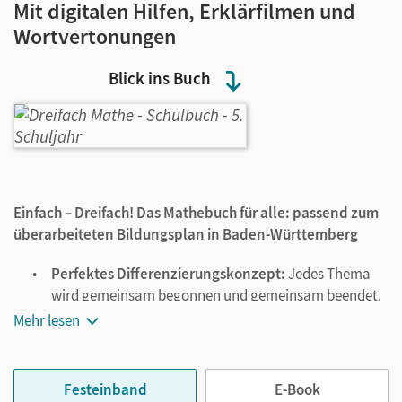
Mit digitalen Hilfen, Erklärfilmen und
Wortvertonungen
Blick ins Buch
Einfach – Dreifach! Das Mathebuch für alle: passend zum
überarbeiteten Bildungsplan in Baden-Württemberg
Perfektes Differenzierungskonzept:
Jedes Thema
wird gemeinsam begonnen und gemeinsam beendet.
Für die Übungsphasen stehen drei Lernwege zur
Mehr lesen
Auswahl, jeder auf einer Seite. Interaktive Übungen
und Erklärfilme sind leicht zugänglich und motivieren
Ihre Schüler/-innen. So finden alle Schüler/-innen
Festeinband
E-Book