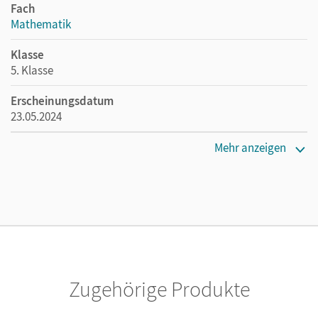
Fach
Mathematik
Klasse
5. Klasse
Erscheinungsdatum
23.05.2024
Maße
Mehr anzeigen
Länge: 26,7 cm, Breite: 19,4 cm, Höhe: 1,6 cm
Verlag
Cornelsen Verlag
Herausgeber/-in
Wennekers, Udo
Zugehörige Produkte
Autor/-in
Kaste, Tim; Lauer, Alexander; Neugebauer, Annika;
Stricker, Yvonne Jasmin; Verhoeven, Martina; Grebe,