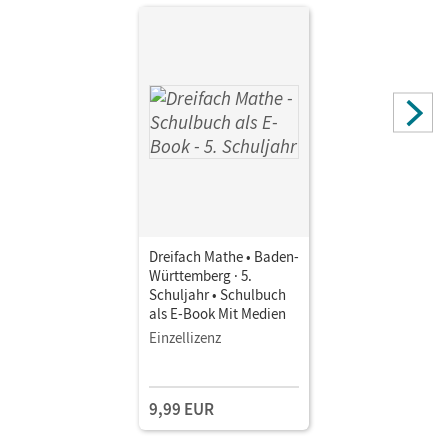
Michèle; vom Stein, Sabrina; Buchmann, Anja; Egan, Ute;
Heckner, Klaus; Neumann, Jana; Otte, Carmen; Simon,
Ariane; Stein, Godehard; Ebben, Jacqueline; Wennekers,
Udo
Dreifach Mathe • Baden-
Württemberg · 5.
Schuljahr • Schulbuch
als E-Book Mit Medien
Einzellizenz
9,99 EUR