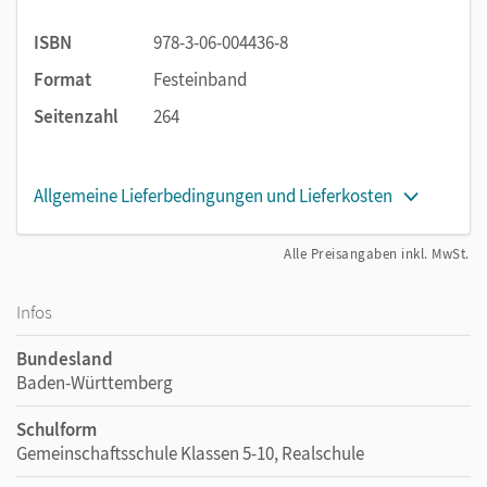
Wachhalten von Basiskompetenzen
ISBN
978-3-06-004436-8
Sprachsensibel unterrichten:
Das Lehrwerk ist mit
dem Zertifikat „Sprachsensibel“ ausgezeichnet.
Format
Festeinband
Seitenzahl
264
Wir empfehlen die Nutzung aller digitalen Angebote auf
unserer Lehr- und Lernplattform lernen.cornelsen.de
Allgemeine Lieferbedingungen und Lieferkosten
Alle Preisangaben inkl. MwSt.
Infos
Bundesland
Baden-Württemberg
Schulform
Gemeinschaftsschule Klassen 5-10, Realschule