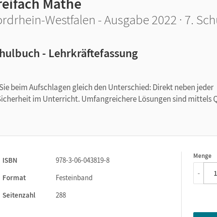
reifach Mathe
rdrhein-Westfalen - Ausgabe 2022 · 7. Sch
hulbuch - Lehrkräftefassung
e beim Aufschlagen gleich den Unterschied: Direkt neben jeder
Sicherheit im Unterricht. Umfangreichere Lösungen sind mittels 
Menge
1
ISBN
978-3-06-043819-8
-
Format
Festeinband
Seitenzahl
288