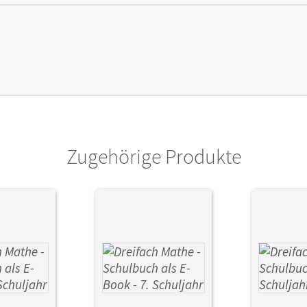
ße
Länge: 26,5 cm, Breite: 19,5 cm, Höhe: 1,5 
lag
Cornelsen Verlag
ausgeber/-in
Wennekers, Udo
or/-in
Egan, Ute; Heckner, Klaus; Neumann, Jana;
Jacqueline; Wennekers, Udo; Buchmann, An
Zugehörige Produkte