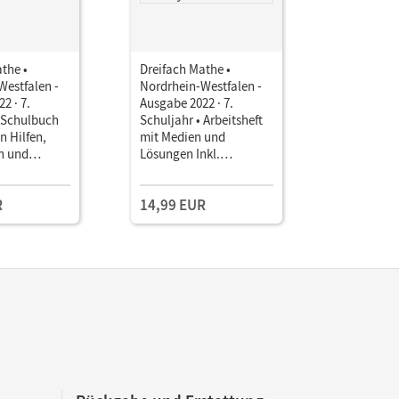
the •
Dreifach Mathe •
Dreifach 
Westfalen -
Nordrhein-Westfalen -
Nordrhein
2 · 7.
Ausgabe 2022 · 7.
Ausgabe 20
• Schulbuch
Schuljahr • Arbeitsheft
Schuljahr 
n Hilfen,
mit Medien und
mit Lösun
n und
Lösungen Inkl.
nungen
Erklärvideos und
interaktiven Übungen
R
14,99 EUR
10,50 E