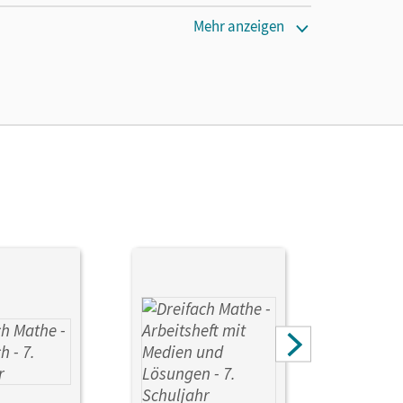
cm
Mehr anzeigen
 Otte, Carmen; Stein, Godehard; Ebben,
ja; Simon, Ariane; Bopp, André Christopher