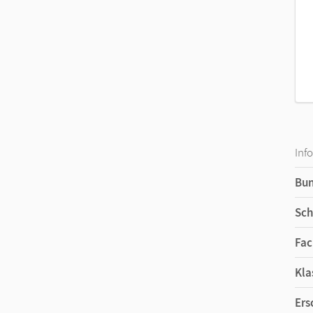
Inf
Bu
Sch
Fac
Kla
Ers