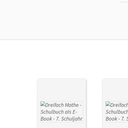
Ma
Ver
Her
Aut