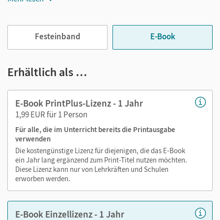
Jederzeit unkompliziert verfügbar
Viele digitale Funktionen unterstützen das Lehren und
Festeinband
E-Book
Lernen:
Notizen erstellen
Erhältlich als …
Markierungen setzen
Text ergänzen
E-Book PrintPlus-Lizenz - 1 Jahr
Lesezeichen hinzufügen
1,99 EUR für 1 Person
Suchen im Text
Für alle, die im Unterricht bereits die Printausgabe
Zoomen
verwenden
Die kostengünstige Lizenz für diejenigen, die das E-Book
ein Jahr lang ergänzend zum Print-Titel nutzen möchten.
Diese Lizenz kann nur von Lehrkräften und Schulen
erworben werden.
E-Book Einzellizenz - 1 Jahr