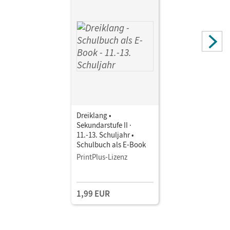
Autor/-in
Maas, Georg; Auerswald, Stefan; Krämer, Oliver; Mainz,
Kaspar D.; Mainz, Ines; Bethin, Margrit; Koch, Jan-Peter;
Liebscher, Frank; Prager, Tina; Brunsmann, Katja; Philipp,
Gernot; Fröde, Bernd
Dreiklang •
Sekundarstufe II ·
11.-13. Schuljahr •
Schulbuch als E-Book
PrintPlus-Lizenz
1,99 EUR