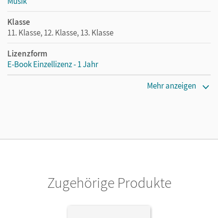
Musik
Klasse
11. Klasse, 12. Klasse, 13. Klasse
Lizenzform
E-Book Einzellizenz - 1 Jahr
Erscheinungsdatum
Mehr anzeigen
24.01.2017
Lizenztext
Die geeignete Lizenz für Lehrkräfte, Schulen oder
Privatpersonen, die nur mit dem E-Book arbeiten.
Verlag
Cornelsen Verlag
Zugehörige Produkte
Herausgeber/-in
Maas, Georg; Mainz, Ines