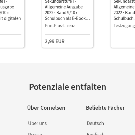
e I -
Sekundarstufe I -
Sekundarstu
Ausgabe
Allgemeine Ausgabe
Allgemeine
/10 •
2022 · Band 9/10 •
2022 · Band
t digitalen
Schulbuch als E-Book
Schulbuch 
Mit Medien
Mit Medien
PrintPlus-Lizenz
Testzugang
2,99 EUR
Potenziale entfalten
Über Cornelsen
Beliebte Fächer
Über uns
Deutsch
Presse
Englisch