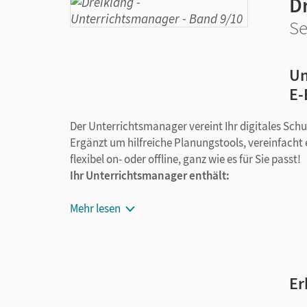
D
Se
Un
E-
Der Unterrichtsmanager vereint Ihr digitales Sch
Ergänzt um hilfreiche Planungstools, vereinfacht 
flexibel on- oder offline, ganz wie es für Sie passt!
Ihr Unterrichtsmanager enthält:
kapitelgenaue Materialanordnung
Mehr lesen
Schulbuch als E-Book
Handreichungen für den Unterricht
alle Hörbeispiele
Projektideen mit Einführungen, Verlaufsvo
Er
Kopiervorlagen: