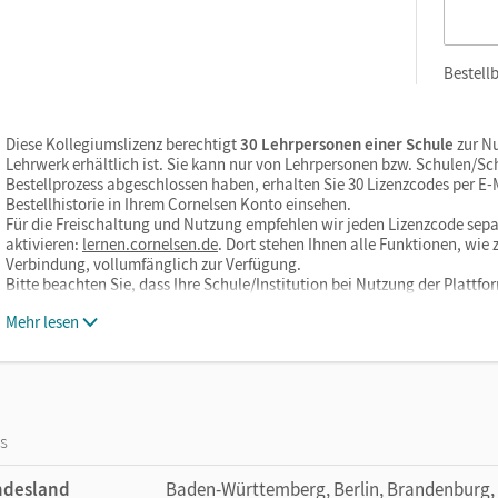
Bestellb
Diese Kollegiumslizenz berechtigt
30 Lehrpersonen einer Schule
zur Nu
Lehrwerk erhältlich ist. Sie kann nur von Lehrpersonen bzw. Schulen/S
Bestellprozess abgeschlossen haben, erhalten Sie 30 Lizenzcodes per E-Ma
Bestellhistorie in Ihrem Cornelsen Konto einsehen.
Für die Freischaltung und Nutzung empfehlen wir jeden Lizenzcode sepa
aktivieren:
lernen.cornelsen.de
. Dort stehen Ihnen alle Funktionen, wi
Verbindung, vollumfänglich zur Verfügung.
Bitte beachten Sie, dass Ihre Schule/Institution bei Nutzung der Plattf
Mehr lesen
os
ndesland
Baden-Württemberg, Berlin, Brandenburg,