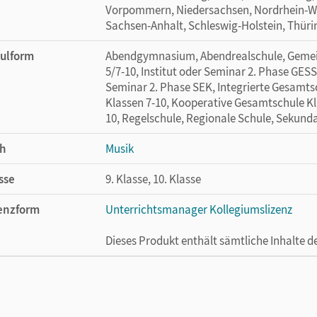
Vorpommern, Niedersachsen, Nordrhein-Wes
Sachsen-Anhalt, Schleswig-Holstein, Thür
ulform
Abendgymnasium, Abendrealschule, Gemein
5/7-10, Institut oder Seminar 2. Phase GESS,
Seminar 2. Phase SEK, Integrierte Gesamtsc
Klassen 7-10, Kooperative Gesamtschule Kl
10, Regelschule, Regionale Schule, Sekunda
h
Musik
sse
9. Klasse, 10. Klasse
enzform
Unterrichtsmanager Kollegiumslizenz
Dieses Produkt enthält sämtliche Inhalte 
enztext
Ermöglicht 30 Lehrpersonen einer Schule 
Lehrwerk erhältlich ist.
lag
Cornelsen Verlag