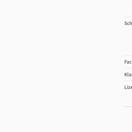
Sch
Fac
Kla
Liz
Liz
Ver