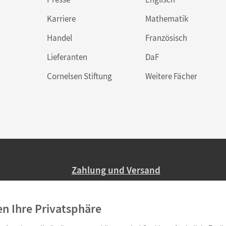
Karriere
Mathematik
Handel
Französisch
Lieferanten
DaF
Cornelsen Stiftung
Weitere Fächer
Zahlung und Versand
Nur 2,95 EUR Versandkosten in Deutsc
en Ihre Privatsphäre
Ab 59,– EUR Bestellwert liefern wir ve