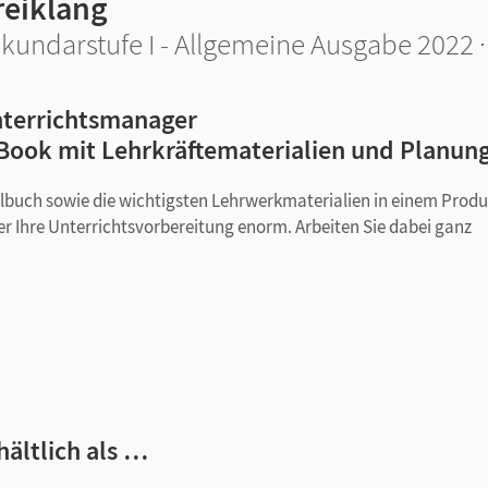
reiklang
kundarstufe I - Allgemeine Ausgabe 2022 
terrichtsmanager
Book mit Lehrkräftematerialien und Planun
ulbuch sowie die wichtigsten Lehrwerkmaterialien in einem Produ
er Ihre Unterrichtsvorbereitung enorm. Arbeiten Sie dabei ganz
rschlägen, didaktisch-methodischen Hinweisen und Modulen mit
hältlich als …