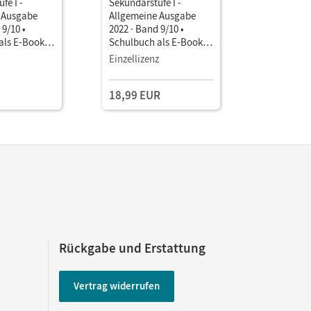
fe I -
Sekundarstufe I -
Sekundarst
 Ausgabe
Allgemeine Ausgabe
Allgemein
 9/10 •
2022 · Band 9/10 •
2022 · Ban
als E-Book
Schulbuch als E-Book (2
Unterrich
Jahre) Mit Medien
Book mit
Einzellizenz
Testzuga
Lehrkräft
und Planu
18,99 EUR
(Test-Zug
Rückgabe und Erstattung
Vertrag widerrufen