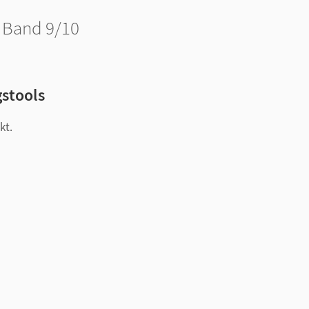
· Band 9/10
gstools
kt.