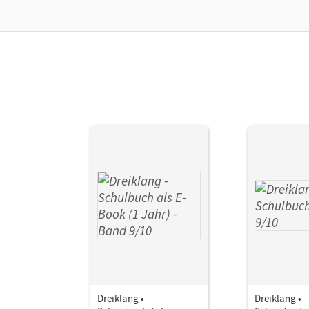
Her
Aut
Dreiklang •
Dreiklang •