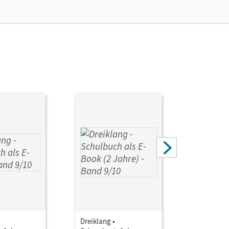
gor; Falkenhagen, Charlott; Mainz, Kaspar D.;
n; Arndt, Jens; Rehlinghaus, Katharina; Auerswald,
Dreiklang •
Dreiklang 