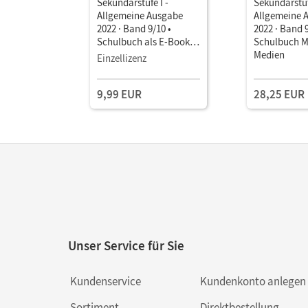
Sekundarstufe I -
Sekundarstuf
Allgemeine Ausgabe
Allgemeine 
2022 · Band 9/10 •
2022 · Band 9
Schulbuch als E-Book (1
Schulbuch Mi
Jahr) Mit Medien
Medien
Einzellizenz
9,99 EUR
28,25 EUR
Unser Service für Sie
Kundenservice
Kundenkonto anlegen
Sortiment
Direktbestellung