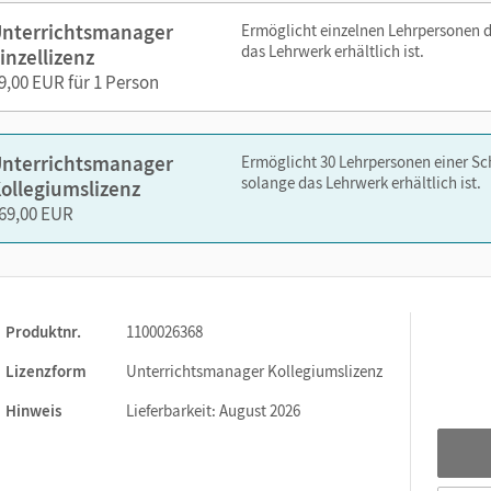
nterrichtsmanager
Ermöglicht einzelnen Lehrpersonen 
Schritten zu einem selbstkomponierten Musikprodukt (eigene, in Te
das Lehrwerk erhältlich ist.
inzellizenz
9,00 EUR für 1 Person
Musik setzt Zeichen zum Schutz unserer Welt (Produkt der Schüler
eo mit Bezug zur bedrohten regionalen (Um-)Welt)
nterrichtsmanager
Ermöglicht 30 Lehrpersonen einer S
nelsen.de oder über die Cornelsen Lernen App.
solange das Lehrwerk erhältlich ist.
ollegiumslizenz
69,00 EUR
Produktnr.
1100026368
Lizenzform
Unterrichtsmanager Kollegiumslizenz
Hinweis
Lieferbarkeit: August 2026