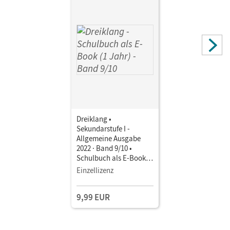
Arndt, Jens; Rehlinghaus, Katharina; Auerswald, Stefan;
Fröde, Bernd; Falkenhagen, Charlott
Dreiklang •
Sekundarstufe I -
Allgemeine Ausgabe
2022 · Band 9/10 •
Schulbuch als E-Book (1
Jahr) Mit Medien
Einzellizenz
9,99 EUR