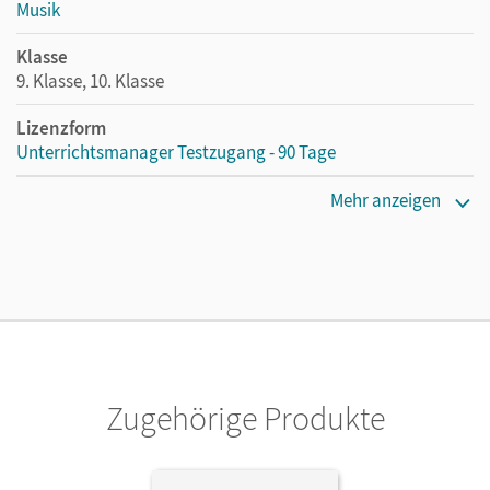
Musik
Klasse
9. Klasse, 10. Klasse
Lizenzform
Unterrichtsmanager Testzugang - 90 Tage
Lizenztext
Mehr anzeigen
Kostenloser Zugang für Lehrpersonen, um den
Unterrichtsmanager 90 Tage lang zu testen.
Verlag
Cornelsen Verlag
Herausgeber/-in
Maas, Georg; Mainz, Ines
Zugehörige Produkte
Autor/-in
Wessel, Bernd; Demeyere, Vera; Hartmann, Igor; Mainz,
Kaspar D.; Lesch, Uta; Marggraf, Jens; Olschewski, Jan;