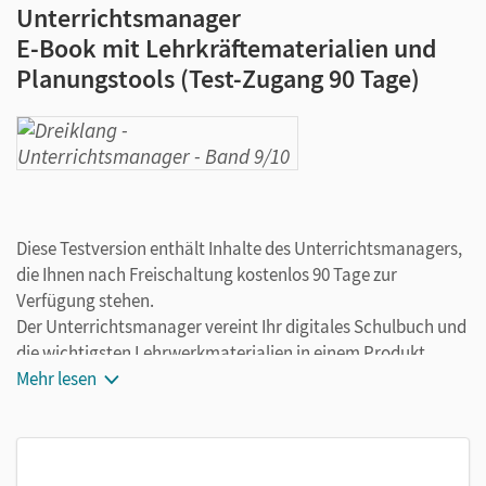
Unterrichtsmanager
E-Book mit Lehrkräftematerialien und
Planungstools (Test-Zugang 90 Tage)
Diese Testversion enthält Inhalte des Unterrichtsmanagers,
die Ihnen nach Freischaltung kostenlos 90 Tage zur
Verfügung stehen.
Der Unterrichtsmanager vereint Ihr digitales Schulbuch und
die wichtigsten Lehrwerkmaterialien in einem Produkt.
Ergänzt um hilfreiche Planungstools, vereinfacht er Ihre
Mehr lesen
Unterrichtsvorbereitung enorm.