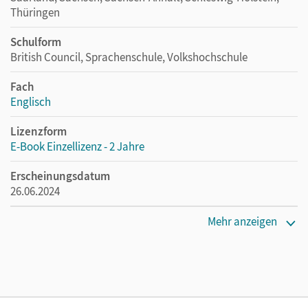
Thüringen
Schulform
British Council, Sprachenschule, Volkshochschule
Fach
Englisch
Lizenzform
E-Book Einzellizenz - 2 Jahre
Erscheinungsdatum
26.06.2024
Lizenztext
Mehr anzeigen
Die geeignete Lizenz für Lehrkräfte, Schulen oder
Privatpersonen, die nur mit dem E-Book arbeiten.
Verlag
Cornelsen Verlag