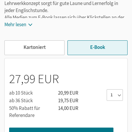
Lehrwerkkonzept sorgt für gute Laune und Lernerfolg in
jeder Englischstunde.
Alle Medien zum E-Book lassen sich über Klickstellen an der
Buchseite aufrufen:
Mehr lesen
Audios
Videos
Kartoniert
E-Book
Mit dem Kauf erhalten Sie einen Code zur Freischaltung des
E-Books und der interaktiven Übungen auf
27,99 EUR
mein.cornelsen.de
.
Im E-Book ergänzen praktische Bearbeitungswerkzeuge,
wie z. B. Markieren, Textfelder und Notizen, die
ab 10 Stück
20,99 EUR
Lehrwerkinhalte.
ab 36 Stück
19,75 EUR
50% Rabatt für
14,00 EUR
Referendare
Nutzung der E-Books auf Ihrer Lernplattform
Sie möchten die E-Books auf Ihrer Lernplattform oder in