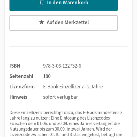
In den Warenkorb
Ihrem Learning Management System (LMS) nutzen? Kein
Problem! Via LTI-Lizenz lassen sich die digitalen Ausgaben
ganz einfach in Ihr LMS integrieren. Melden Sie sich bitte bei
Auf den Merkzettel
unseren Fachberater/-innen für die Erwachsenenbildung
unter
cornelsen.de/service/berater
Wir freuen uns auf Ihre Anfrage!
ISBN
978-3-06-122732-6
Seitenzahl
180
Lizenzform
E-Book Einzellizenz - 2 Jahre
Hinweis
sofort verfügbar
Diese Einzellizenz berechtigt dazu, das E-Book mindestens 2
Jahre lang zu nutzen: Eine Einlösung des Lizenzcodes
zwischen dem 01.06. und 30.09. eines Jahres verlängert die
Nutzungsdauer bis zum 30.09. in zwei Jahren. Wird der
Lizenzcode zwischen 01.10. und 31.05. eingelöst, beträgt die