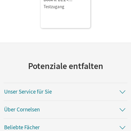
Coursebook als E-Book
Testzugang
Mit Medien
Potenziale entfalten
Unser Service für Sie
Über Cornelsen
Beliebte Fächer