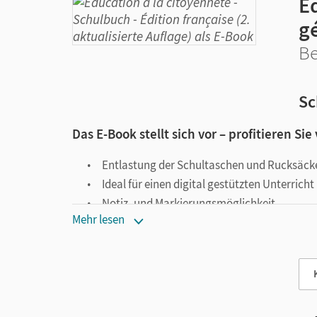
É
g
Be
Sc
Das E-Book stellt sich vor – profitieren Sie
Entlastung der Schultaschen und Rucksäck
Ideal für einen digital gestützten Unterricht
Notiz- und Markierungsmöglichkeit
Mehr lesen
Jederzeit unkompliziert verfügbar
Viele digitale Funktionen unterstützen das Lehre
Notizen erstellen
Markierungen setzen