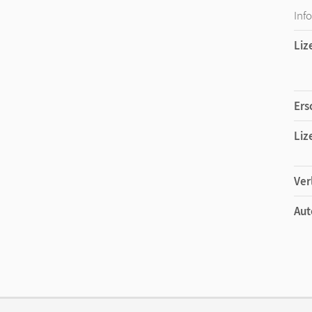
Inf
Liz
Ers
Liz
Ver
Aut