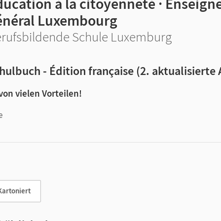
ducation à la citoyenneté · Enseig
énéral Luxembourg
rufsbildende Schule Luxemburg
hulbuch - Édition française (2. aktualisierte
 von vielen Vorteilen!
e
n und Lernen:
Kartoniert