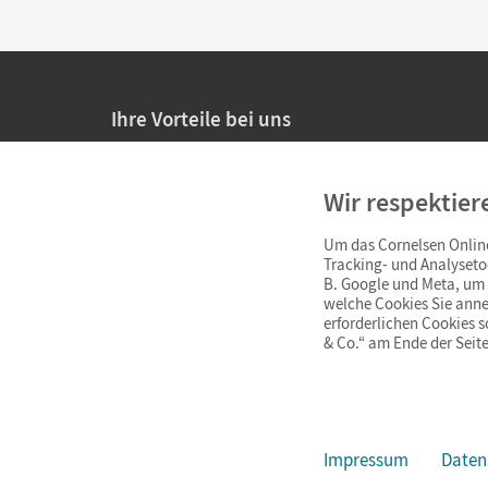
Ihre Vorteile bei uns
20% Prüfnachlass für Lehrkräfte
Wir respektier
Persönliche Angebote für Lehrkräfte
Um das Cornelsen Online
Sicheres Einkaufen mit SSL-Verschlüsselung
Tracking- und Analyseto
B. Google und Meta, um I
Verlängerte
Widerrufsfrist
von 4 Wochen
welche Cookies Sie anne
erforderlichen Cookies 
& Co.“ am Ende der Seite
Schnelle und einfache Retourenabwicklung
Impressum
Daten
Impressum
AGB
Datenschutz
Barrierefreiheit
Cookie