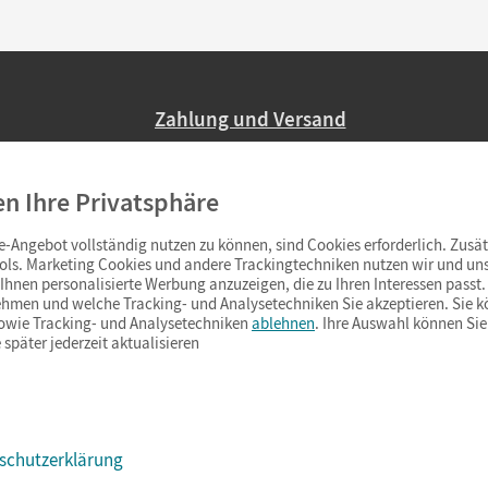
Zahlung und Versand
Nur 2,95 EUR Versandkosten in Deutsc
en Ihre Privatsphäre
Ab 59,– EUR Bestellwert liefern wir ve
(Lieferung in 3–6 Tagen).
-Angebot vollständig nutzen zu können, sind Cookies erforderlich. Zusät
ols. Marketing Cookies und andere Trackingtechniken nutzen wir und uns
hnen personalisierte Werbung anzuzeigen, die zu Ihren Interessen passt. 
hmen und welche Tracking- und Analysetechniken Sie akzeptieren. Sie k
sowie Tracking- und Analysetechniken
ablehnen
. Ihre Auswahl können Sie
 später jederzeit aktualisieren
schutzerklärung
s & Co.