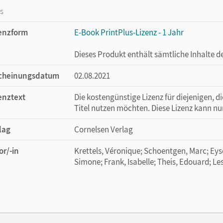
os
enzform
E-Book PrintPlus-Lizenz - 1 Jahr
Dieses Produkt enthält sämtliche Inhalte 
cheinungsdatum
02.08.2021
enztext
Die kostengünstige Lizenz für diejenigen, d
Titel nutzen möchten. Diese Lizenz kann n
lag
Cornelsen Verlag
or/-in
Krettels, Véronique; Schoentgen, Marc; Eysc
Simone; Frank, Isabelle; Theis, Edouard; Le