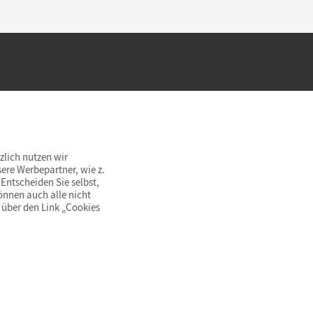
hland beim Kauf im Cornelsen Onlineshop.
rsandkostenfrei innerhalb Deutschlands
zlich nutzen wir
ere Werbepartner, wie z.
Entscheiden Sie selbst,
önnen auch alle nicht
 über den Link „Cookies
© Cornelsen Verlag 2026