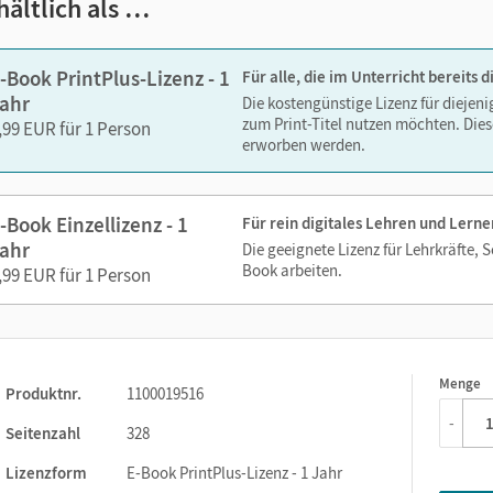
hältlich als …
-Book PrintPlus-Lizenz - 1
Für alle, die im Unterricht bereits
ahr
Die kostengünstige Lizenz für diejen
zum Print-Titel nutzen möchten. Dies
,99 EUR für 1 Person
erworben werden.
-Book Einzellizenz - 1
Für rein digitales Lehren und Lerne
ahr
Die geeignete Lizenz für Lehrkräfte, 
Book arbeiten.
,99 EUR für 1 Person
Menge
1
Produktnr.
1100019516
-
Seitenzahl
328
Lizenzform
E-Book PrintPlus-Lizenz - 1 Jahr