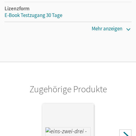
Lizenzform
E-Book Testzugang 30 Tage
Erscheinungsdatum
Mehr anzeigen
02.08.2021
Lizenztext
Kostenloser Zugang, um das E-Book 30 Tage lang zu testen
Verlag
Cornelsen Verlag
Zugehörige Produkte
Autor/-in
Winter, Christine; Deseniss, Astrid; Jochem, Claudia;
Ullrich, Susanne; Demirel, Ümmü; Schachner, Anne;
Grulich, Christian; Hohenstein, Christina