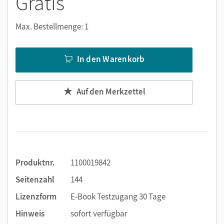
Gratis
Notizen erstellen
Markierungen setzen
Max. Bestellmenge: 1
Text ergänzen
Lesezeichen hinzufügen
In den Warenkorb
Suchen im Text
Zoomen
Auf den Merkzettel
Produktnr.
1100019842
Seitenzahl
144
Lizenzform
E-Book Testzugang 30 Tage
Hinweis
sofort verfügbar