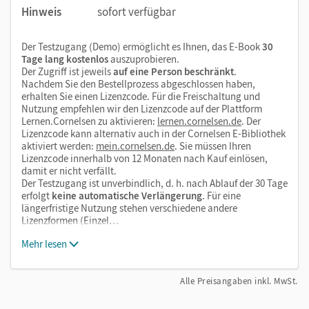
Zoomen
Hinweis
sofort verfügbar
Das E-Book stellt sich vor – profitieren Sie von
Der Testzugang (Demo) ermöglicht es Ihnen, das E-Book
30
vielen Vorteilen!
Tage lang kostenlos
auszuprobieren.
Der Zugriff ist jeweils
auf eine Person beschränkt
.
Nachdem Sie den Bestellprozess abgeschlossen haben,
Entlastung der Schultaschen und Rucksäcke
erhalten Sie einen Lizenzcode. Für die Freischaltung und
Ideal für einen digital gestützten Unterricht
Nutzung empfehlen wir den Lizenzcode auf der Plattform
Lernen.Cornelsen zu aktivieren:
lernen.cornelsen.de
. Der
Notiz- und Markierungsmöglichkeit
Lizenzcode kann alternativ auch in der Cornelsen E-Bibliothek
Jederzeit unkompliziert verfügbar
aktiviert werden:
mein.cornelsen.de
. Sie müssen Ihren
Lizenzcode innerhalb von 12 Monaten nach Kauf einlösen,
damit er nicht verfällt.
Viele digitale Funktionen unterstützen das Lehren und
Der Testzugang ist unverbindlich, d. h. nach Ablauf der 30 Tage
Lernen:
erfolgt
keine automatische Verlängerung
. Für eine
längerfristige Nutzung stehen verschiedene andere
Notizen erstellen
Lizenzformen (Einzel…
Markierungen setzen
Mehr lesen
Text ergänzen
Lesezeichen hinzufügen
Alle Preisangaben inkl. MwSt.
Suchen im Text