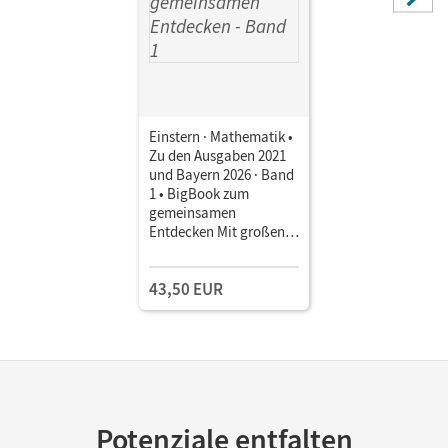
Einstern · Mathematik •
Zu den Ausgaben 2021
und Bayern 2026 · Band
1 • BigBook zum
gemeinsamen
Entdecken Mit großen
Illustrationen und
didaktisch-
43,50 EUR
methodischen
Hinweisen
Potenziale entfalten