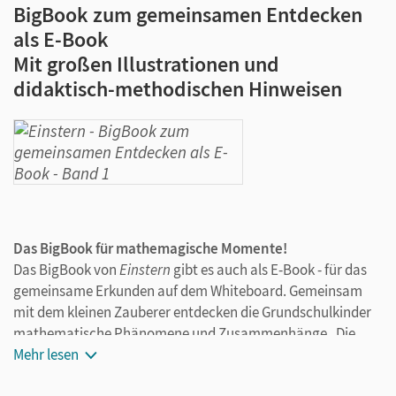
BigBook zum gemeinsamen Entdecken
als E-Book
Mit großen Illustrationen und
didaktisch-methodischen Hinweisen
Das BigBook für mathemagische Momente!
Das BigBook von
Einstern
gibt es auch als E-Book - für das
gemeinsame Erkunden auf dem Whiteboard. Gemeinsam
mit dem kleinen Zauberer entdecken die Grundschulkinder
mathematische Phänomene und Zusammenhänge. Die
großformatigen Abbildungen sind ein idealer
Mehr lesen
Ausgangspunkt für abwechslungsreiche