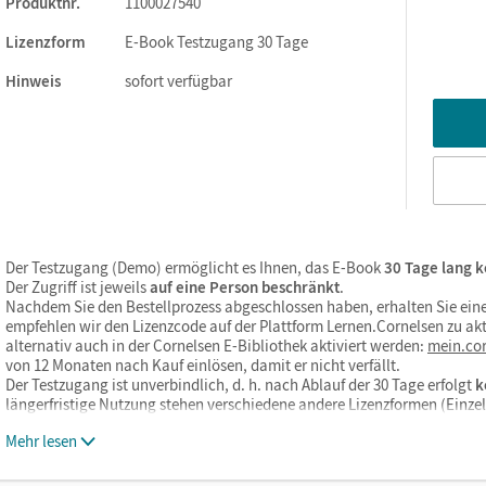
Produktnr.
1100027540
Lizenzform
E-Book Testzugang 30 Tage
Hinweis
sofort verfügbar
ks. Sie sind seitengenau platziert, damit Sie und Ihre Schüler/-i
So gestalten Sie das Lehren und Lernen zeitsparend und
itaufwendiges Suchen!
 gemacht:
Der Testzugang (Demo) ermöglicht es Ihnen, das E-Book
30 Tage lang k
Der Zugriff ist jeweils
auf eine Person beschränkt
.
Nachdem Sie den Bestellprozess abgeschlossen haben, erhalten Sie eine
empfehlen wir den Lizenzcode auf der Plattform Lernen.Cornelsen zu akt
alternativ auch in der Cornelsen E-Bibliothek aktiviert werden:
mein.cor
von 12 Monaten nach Kauf einlösen, damit er nicht verfällt.
Der Testzugang ist unverbindlich, d. h. nach Ablauf der 30 Tage erfolgt
k
längerfristige Nutzung stehen verschiedene andere Lizenzformen (Einz
Mehr lesen