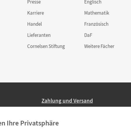
Presse
Englisch
Karriere
Mathematik
Handel
Französisch
Lieferanten
DaF
Cornelsen Stiftung
Weitere Fächer
Zahlung und Versand
Nur 2,95 EUR Versandkosten in Deutsc
en Ihre Privatsphäre
Ab 59,– EUR Bestellwert liefern wir ve