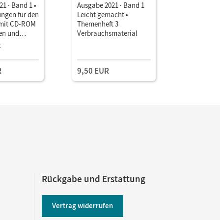
1 · Band 1 •
Ausgabe 2021 · Band 1
Ausgabe 2
ngen für den
Leicht gemacht •
Themenhef
 mit CD-ROM
Themenheft 3
Verbrauch
en und
Verbrauchsmaterial
trollen
z
R
9,50 EUR
9,50 EU
Rückgabe und Erstattung
Vertrag widerrufen