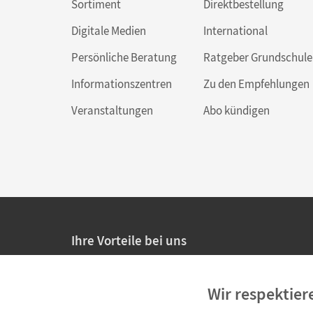
Sortiment
Direktbestellung
Digitale Medien
International
Persönliche Beratung
Ratgeber Grundschule
Informationszentren
Zu den Empfehlungen
Veranstaltungen
Abo kündigen
Ihre Vorteile bei uns
20% Prüfnachlass für Lehrkräfte
Wir respektier
Persönliche Angebote für Lehrkräfte