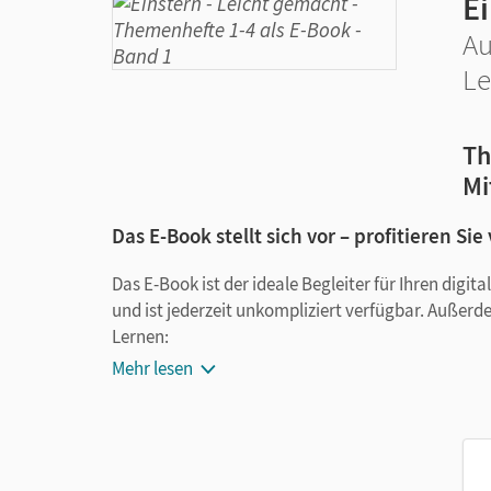
E
Au
Le
Th
Mi
Das E-Book stellt sich vor – profitieren Sie
Das E-Book ist der ideale Begleiter für Ihren digi
und ist jederzeit unkompliziert verfügbar. Außerd
Lernen:
Mehr lesen
Notizen erstellen
Markierungen setzen
Text ergänzen
Lesezeichen hinzufügen