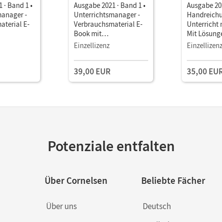
 · Band 1 •
Ausgabe 2021 · Band 1 •
Ausgabe 202
manager -
Unterrichtsmanager -
Handreichu
aterial E-
Verbrauchsmaterial E-
Unterricht
Book mit
Mit Lösung
terialien
Lehrkräftematerialien
Lernzielkon
Einzellizenz
Einzellizen
stools
und Planungstools
 90 Tage)
39,00 EUR
35,00 EU
Potenziale entfalten
Über Cornelsen
Beliebte Fächer
Über uns
Deutsch