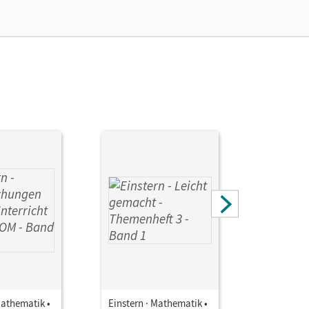
Mathematik •
Einstern · Mathematik •
Einstern ·