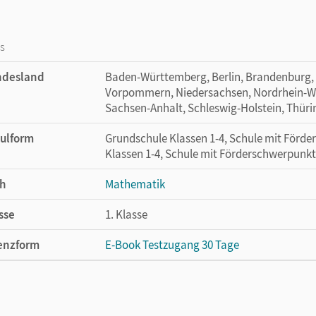
os
ndesland
Baden-Württemberg, Berlin, Brandenburg,
Vorpommern, Niedersachsen, Nordrhein-Wes
Sachsen-Anhalt, Schleswig-Holstein, Thür
ulform
Grundschule Klassen 1-4, Schule mit Förd
Klassen 1-4, Schule mit Förderschwerpunkt
h
Mathematik
sse
1. Klasse
enzform
E-Book Testzugang 30 Tage
cheinungsdatum
24.05.2022
enztext
Kostenloser Zugang, um das E-Book 30 Tage