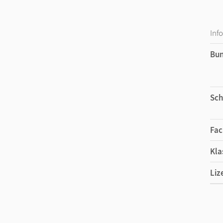
Inf
Bu
Sch
Fac
Kla
Liz
Ers
Liz