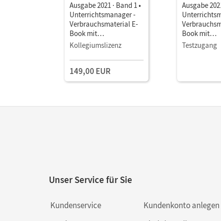
Ausgabe 2021 · Band 1 •
Ausgabe 2021
Unterrichtsmanager -
Unterrichts
Verbrauchsmaterial E-
Verbrauchsm
Book mit
Book mit
Lehrkräftematerialien
Lehrkräftema
Kollegiumslizenz
Testzugang
und Planungstools
und Planung
(Test-Zugang
149,00 EUR
Unser Service für Sie
Kundenservice
Kundenkonto anlegen