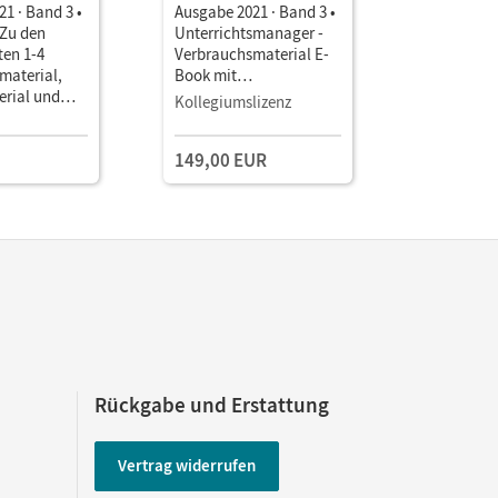
1 · Band 3 •
Ausgabe 2021 · Band 3 •
Ausgabe 2
 Zu den
Unterrichtsmanager -
Unterrich
en 1-4
Verbrauchsmaterial E-
Ausleihma
material,
Book mit
mit
erial und
Lehrkräftematerialien
Lehrkräft
Kollegiumslizenz
Testzuga
acht
und Planungstools
und Planu
(Test-Zug
149,00 EUR
Rückgabe und Erstattung
Vertrag widerrufen