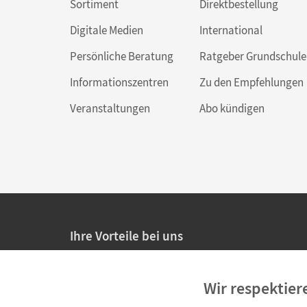
Sortiment
Direktbestellung
Digitale Medien
International
Persönliche Beratung
Ratgeber Grundschule
Informationszentren
Zu den Empfehlungen
Veranstaltungen
Abo kündigen
Ihre Vorteile bei uns
20% Prüfnachlass für Lehrkräfte
Wir respektier
Persönliche Angebote für Lehrkräfte