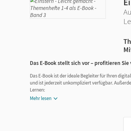
E
Au
Le
Th
Mi
Das E-Book stellt sich vor – profitieren Sie
Das E-Book ist der ideale Begleiter für Ihren digi
und ist jederzeit unkompliziert verfügbar. Außerd
Lernen:
Mehr lesen
Notizen erstellen
Markierungen setzen
Text ergänzen
Lesezeichen hinzufügen