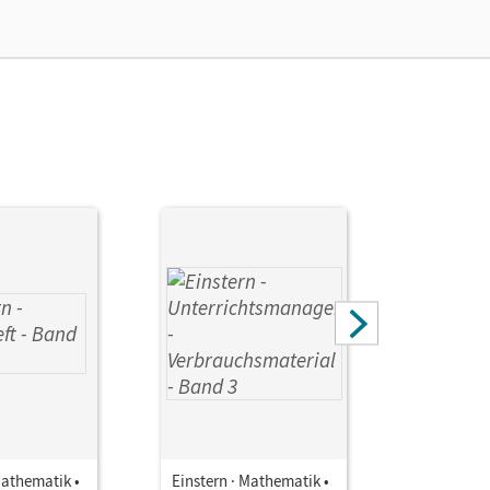
Mathematik •
Einstern · Mathematik •
Einstern ·