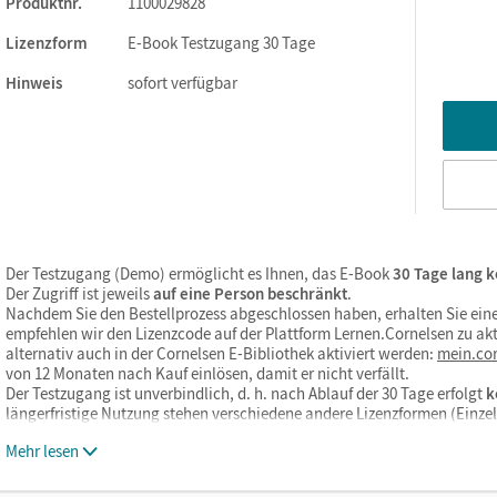
Produktnr.
1100029828
Lizenzform
E-Book Testzugang 30 Tage
Hinweis
sofort verfügbar
ks. Sie sind seitengenau platziert, damit Sie und Ihre Schüler/-i
So gestalten Sie das Lehren und Lernen zeitsparend und
itaufwendiges Suchen!
 gemacht!:
Der Testzugang (Demo) ermöglicht es Ihnen, das E-Book
30 Tage lang k
Der Zugriff ist jeweils
auf eine Person beschränkt
.
Nachdem Sie den Bestellprozess abgeschlossen haben, erhalten Sie eine
empfehlen wir den Lizenzcode auf der Plattform Lernen.Cornelsen zu akt
alternativ auch in der Cornelsen E-Bibliothek aktiviert werden:
mein.cor
von 12 Monaten nach Kauf einlösen, damit er nicht verfällt.
Der Testzugang ist unverbindlich, d. h. nach Ablauf der 30 Tage erfolgt
k
längerfristige Nutzung stehen verschiedene andere Lizenzformen (Einz
Mehr lesen