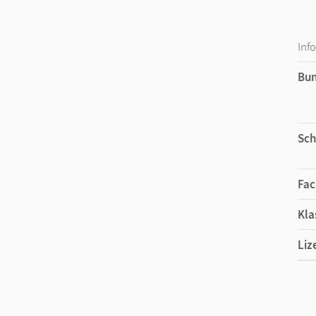
Inf
Bu
Sch
Fac
Kla
Liz
Ers
Liz