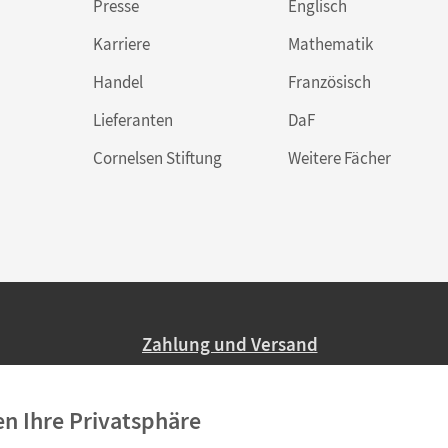
Presse
Englisch
Karriere
Mathematik
Handel
Französisch
Lieferanten
DaF
Cornelsen Stiftung
Weitere Fächer
Zahlung und Versand
Nur 2,95 EUR Versandkosten in Deutsc
en Ihre Privatsphäre
Ab 59,– EUR Bestellwert liefern wir ve