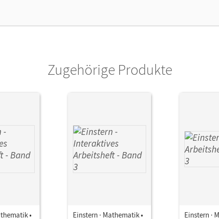
lag
Cornelsen Verlag
Zugehörige Produkte
athematik •
Einstern · Mathematik •
Einstern · 