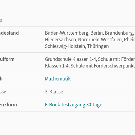
os
ndesland
Baden-Württemberg, Berlin, Brandenburg
Niedersachsen, Nordrhein-Westfalen, Rhein
Schleswig-Holstein, Thüringen
ulform
Grundschule Klassen 1-4, Schule mit Förd
Klassen 1-4, Schule mit Förderschwerpunkt
h
Mathematik
sse
3. Klasse
enzform
E-Book Testzugang 30 Tage
cheinungsdatum
03.07.2023
enztext
Kostenloser Zugang, um das E-Book 30 Tage