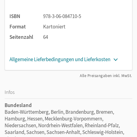
Orientierung und motivieren die Kinder für den
Lernstoff.
ISBN
978-3-06-084710-5
Klar strukturierte, bedürfnisorientierte und
selbsterklärende Aufgaben ermöglichen
Format
Kartoniert
kindzentrierte offene Unterricht- und Lernformen.
Seitenzahl
64
Voneinander und miteinander lernen: Anregungen für
gemeinsames Handeln und Besprechen
Das übersichtliche Differenzierungssystem mit Pflicht-
Allgemeine Lieferbedingungen und Lieferkosten
und Wahlseiten unterstützt individuelles Fördern und
Fordern.
Alle Preisangaben inkl. MwSt.
Ausgewiesenes Merkwissen für besonders relevante
Inhalte hilft den Kindern beim Verstehen und Lernen.
Infos
Sprachförderung und Medienbildung: Integrierte,
deutlich gekennzeichnete Aufgaben helfen beim
Bundesland
Ausbau der Sprach- und Medienkompetenz.
Baden-Württemberg, Berlin, Brandenburg, Bremen,
Hamburg, Hessen, Mecklenburg-Vorpommern,
Dieses Heft ist eines von vier Themenheften, die über das
Niedersachsen, Nordrhein-Westfalen, Rheinland-Pfalz,
Schuljahr hinweg eingesetzt werden. Diese vier Hefte gibt es
Saarland, Sachsen, Sachsen-Anhalt, Schleswig-Holstein,