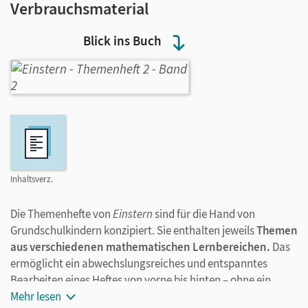
Verbrauchsmaterial
Blick ins Buch
Inhaltsverz.
Die Themenhefte von
Einstern
sind für die Hand von
Grundschulkindern konzipiert. Sie enthalten jeweils
Themen
aus verschiedenen mathematischen Lernbereichen.
Das
ermöglicht ein abwechslungsreiches und entspanntes
Bearbeiten eines Heftes von vorne bis hinten – ohne ein
„Springen“ zwischen den Heften. Die Einteilung der Inhalte
Mehr lesen