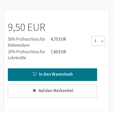
in
überschaubare Lernportionen
gibt Orientierung und
motiviert die Schülerinnen und Schüler im Unterricht.
Das Themenheft 2 enthält:
9,50 EUR
Plus- und Minusaufgaben ohne Zehnerüberschreitung
Sachaufgaben – Fragen und Antworten zu
50% Prüfnachlass für
4,75 EUR
Rechengeschichten
Referendare
Plusaufgaben mit Zehnerüberschreitung
20% Prüfnachlass für
7,60 EUR
Geometrische Körper
Lehrkräfte
Minusaufgaben mit Zehnerüberschreitung
Zeit
In den Warenkorb
Plus- und Minusaufgaben mit Zehnerüberschreitung
Kalender
Auf den Merkzettel
Das zeichnet das
Einstern
Themenheft-Konzept aus:
Überschaubare Lernportionen erleichtern die