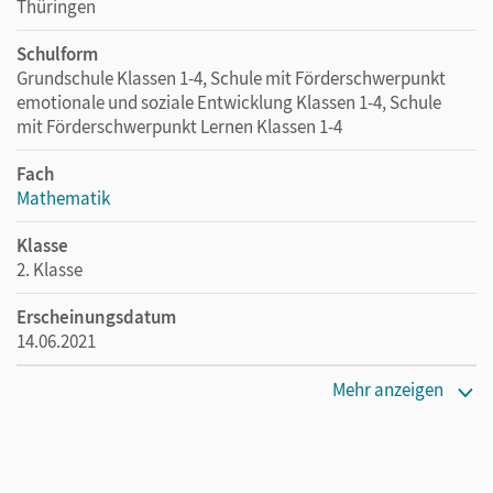
auch im Heftpaket inklusive Kartonbeilagen.
Thüringen
Schulform
Grundschule Klassen 1-4, Schule mit Förderschwerpunkt
emotionale und soziale Entwicklung Klassen 1-4, Schule
mit Förderschwerpunkt Lernen Klassen 1-4
Fach
Mathematik
Klasse
2. Klasse
Erscheinungsdatum
14.06.2021
Maße
Mehr anzeigen
Länge: 29,6 cm, Breite: 21 cm, Höhe: 0,4 cm
Verlag
Cornelsen Verlag