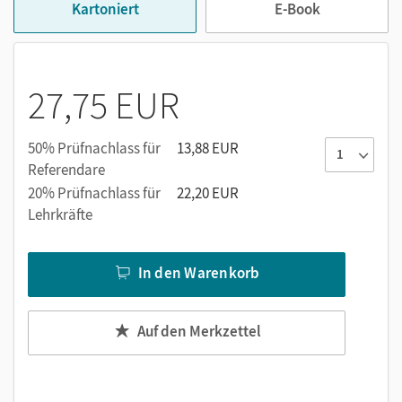
Kartoniert
E-Book
Strukturierte Darstellungen gegen zählendes Rechnen
Anregungen für gemeinsames Handeln und
Besprechen
Aktiv-entdeckendes Lernen gleichberechtigt neben
27,75 EUR
automatisierendem Üben
Berücksichtigung aller Bildungsstandards
50% Prüfnachlass für
13,88 EUR
Sinnvoller Einsatz von Wiederholungen
Referendare
20% Prüfnachlass für
22,20 EUR
Lehrkräfte
In den Warenkorb
Auf den Merkzettel