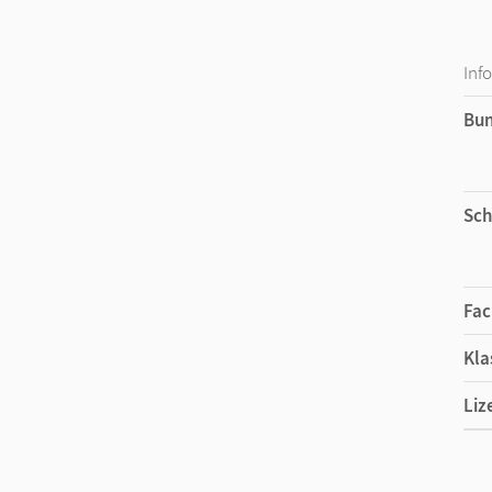
Inf
Bu
Sch
Fac
Kla
Liz
Ers