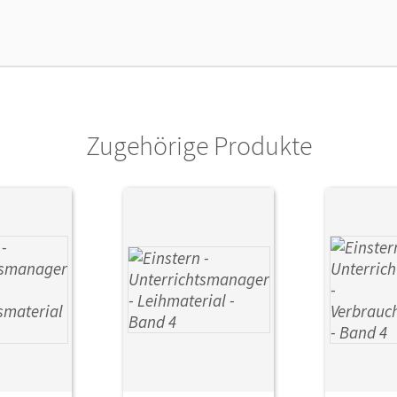
enztext
Kostenloser Zugang für Lehrpersonen, um 
lag
Cornelsen Verlag
Zugehörige Produkte