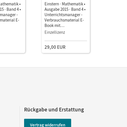
Mathematik •
Einstern · Mathematik •
Einstern ·
5 · Band 4 •
Ausgabe 2015 · Band 4 •
Ausgabe 2
smanager -
Unterrichtsmanager -
Unterrich
material E-
Verbrauchsmaterial E-
Leihmater
Book mit
mit
aterialien
Lehrkräftematerialien
Lehrkräft
Einzellizenz
Einzellize
gstools
und Planungstools
und Planu
ng 90 Tage)
29,00 EUR
29,00 E
Rückgabe und Erstattung
Vertrag widerrufen