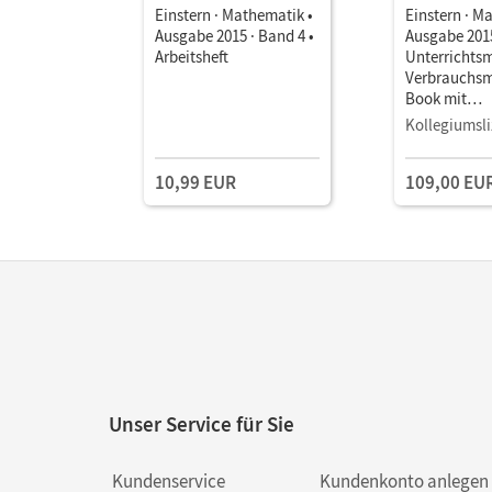
Einstern · Mathematik •
Einstern · M
Ausgabe 2015 · Band 4 •
Ausgabe 2015
Arbeitsheft
Unterrichts
Verbrauchsm
Book mit
Lehrkräftema
Kollegiumsli
und Planung
10,99 EUR
109,00 EU
Unser Service für Sie
Kundenservice
Kundenkonto anlegen