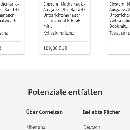
athematik •
Einstern · Mathematik •
Einstern · 
 · Band 4 •
Ausgabe 2015 · Band 4 •
Ausgabe 201
manager -
Unterrichtsmanager -
Unterricht
aterial E-
Leihmaterial E-Book
Verbrauchs
mit
Book mit
terialien
Lehrkräftematerialien
Lehrkräftem
zenz
Kollegiumslizenz
Testzugang
stools
und Planungstools
und Planun
(Test-Zuga
R
109,00 EUR
Potenziale entfalten
Über Cornelsen
Beliebte Fächer
Über uns
Deutsch