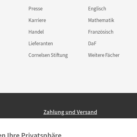
Presse
Englisch
Karriere
Mathematik
Handel
Französisch
Lieferanten
DaF
Cornelsen Stiftung
Weitere Fächer
Zahlung und Versand
Nur 2,95 EUR Versandkosten in Deutsc
en Ihre Privatsphäre