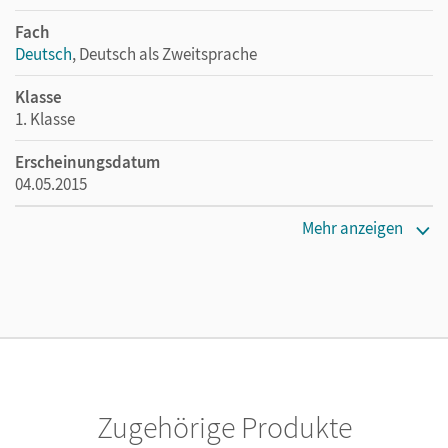
Fach
Deutsch
, Deutsch als Zweitsprache
Klasse
1. Klasse
Erscheinungsdatum
04.05.2015
Maße
Mehr anzeigen
Länge: 26 cm, Breite: 19 cm, Höhe: 0,5 cm
Verlag
Cornelsen Verlag
Herausgeber/-in
Bauer, Roland; Maurach, Jutta
Zugehörige Produkte
Autor/-in
Schramm, Martina