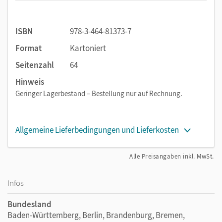
Einsterns Schwester
ist in Lernportionen gegliedert und
ermöglicht es den Kindern so, sich Inhalte und Wissen
ISBN
978-3-464-81373-7
systematisch anzueignen. Es wird empfohlen, im einfachen
Format
Kartoniert
Rotationsprinzip mit den Themenheften zu arbeiten: Auf die
Erarbeitung der Lernportionen mit der Nummer 1 in allen
Seitenzahl
64
vier Heften folgt die Lernportion 2 in allen Heften. Diese
Hinweis
Arbeitsweise gewährleistet einen sinnvollen Wechsel
Geringer Lagerbestand – Bestellung nur auf Rechnung.
zwischen den Lernbereichen. Alternativ können die Hefte
und Lernbereiche auch nacheinander bearbeitet werden.
Allgemeine Lieferbedingungen und Lieferkosten
Alle Preisangaben inkl. MwSt.
Infos
Bundesland
Baden-Württemberg, Berlin, Brandenburg, Bremen,