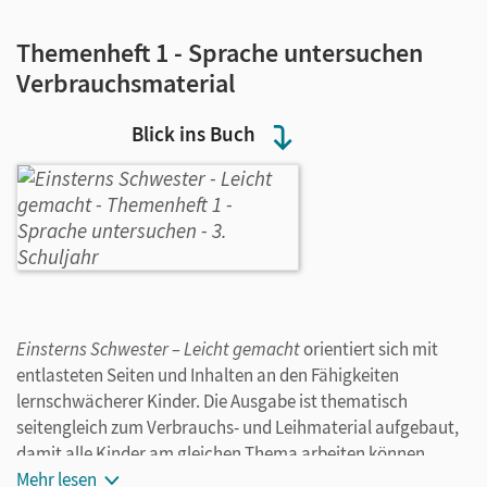
Themenheft 1 - Sprache untersuchen
Verbrauchsmaterial
Blick ins Buch
Einsterns Schwester – Leicht gemacht
orientiert sich mit
entlasteten Seiten und Inhalten an den Fähigkeiten
lernschwächerer Kinder. Die Ausgabe ist thematisch
seitengleich zum Verbrauchs- und Leihmaterial aufgebaut,
damit alle Kinder am gleichen Thema arbeiten können.
Anknüpfend an ihre bisherigen Spracherfahrungen
Mehr lesen