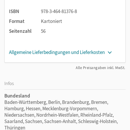
Einsterns Schwester
ist in Lernportionen gegliedert und
ISBN
978-3-464-81376-8
ermöglicht es den Kindern so, sich Inhalte und Wissen
Format
Kartoniert
systematisch anzueignen. Es wird empfohlen, im einfachen
Rotationsprinzip mit den Themenheften zu arbeiten: Auf die
Seitenzahl
56
Erarbeitung der Lernportionen mit der Nummer 1 in allen
vier Heften folgt die Lernportion 2 in allen Heften. Diese
Arbeitsweise gewährleistet einen sinnvollen Wechsel
Allgemeine Lieferbedingungen und Lieferkosten
zwischen den Lernbereichen. Alternativ können die Hefte
und Lernbereiche auch nacheinander bearbeitet werden.
Alle Preisangaben inkl. MwSt.
Infos
Bundesland
Baden-Württemberg, Berlin, Brandenburg, Bremen,
Hamburg, Hessen, Mecklenburg-Vorpommern,
Niedersachsen, Nordrhein-Westfalen, Rheinland-Pfalz,
Saarland, Sachsen, Sachsen-Anhalt, Schleswig-Holstein,
Thüringen