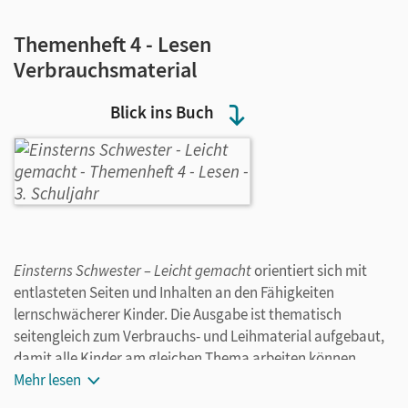
Themenheft 4 - Lesen
Verbrauchsmaterial
Blick ins Buch
Einsterns Schwester – Leicht gemacht
orientiert sich mit
entlasteten Seiten und Inhalten an den Fähigkeiten
lernschwächerer Kinder. Die Ausgabe ist thematisch
seitengleich zum Verbrauchs- und Leihmaterial aufgebaut,
damit alle Kinder am gleichen Thema arbeiten können.
Mit dem Themenheft 4 entwickeln Grundschulkinder ihre
Mehr lesen
Lesekompetenzen auf verschiedenen Niveaus
weiter.