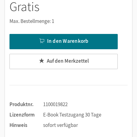
Gratis
Notizen erstellen
Markierungen setzen
Max. Bestellmenge: 1
Text ergänzen
Lesezeichen hinzufügen
In den Warenkorb
Suchen im Text
Zoomen
Auf den Merkzettel
Produktnr.
1100019822
Lizenzform
E-Book Testzugang 30 Tage
Hinweis
sofort verfügbar