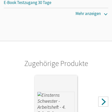
E-Book Testzugang 30 Tage
Erscheinungsdatum
Mehr anzeigen
16.09.2021
Lizenztext
Kostenloser Zugang, um das E-Book 30 Tage lang zu testen
Verlag
Cornelsen Verlag
Zugehörige Produkte
Herausgeber/-in
Bauer, Roland; Maurach, Jutta