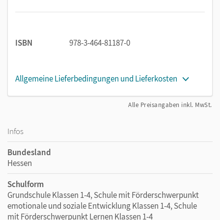
und Wahlseiten.
Für Motivation und Unterstützung im Lernprozess
sorgt die zauberhafte Lola.
Medienkompetenz vermitteln spezielle
ISBN
978-3-464-81187-0
Medienkompetenzaufgaben, für Lehrkräfte gibt es
eine Medienkompetenzsynopse dazu in jedem
Themenheft.
Allgemeine Lieferbedingungen und Lieferkosten
Lernen mit digitalen Medien: Audiovisuelle Materialien
veranschaulichen die Lerninhalte und unterstützen
Alle Preisangaben inkl. MwSt.
die Kinder beim Üben und Vertiefen.
Infos
Das
Trainingsheft zum Grundwortschatz
bietet ein
zusätzliches Rechtschreibtraining: Die Kinder üben intensiv
Bundesland
Grundwortschatz-Wörter, Rechtsschreibstrategien und
Hessen
Arbeitstechniken.
Schulform
Das Materialpaket mit den digitalen Medien nutzen die
Grundschule Klassen 1-4, Schule mit Förderschwerpunkt
emotionale und soziale Entwicklung Klassen 1-4, Schule
Kinder kostenlos in der Cornelsen Lernen App oder im E-
mit Förderschwerpunkt Lernen Klassen 1-4
Book mit Medien (z. B. PrintPlus-Lizenz). Lehrkräfte finden