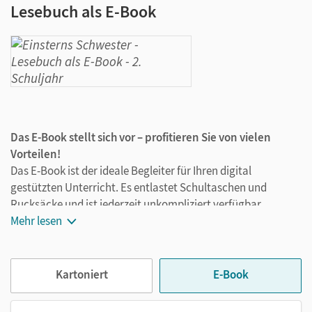
Lesebuch als E-Book
Das E-Book stellt sich vor – profitieren Sie von vielen
Vorteilen!
Das E-Book ist der ideale Begleiter für Ihren digital
gestützten Unterricht. Es entlastet Schultaschen und
Rucksäcke und ist jederzeit unkompliziert verfügbar.
Außerdem unterstützt es mit vielen digitalen Funktionen
Mehr lesen
das Lehren und Lernen:
Notizen erstellen
Kartoniert
E-Book
Markierungen setzen
Text ergänzen