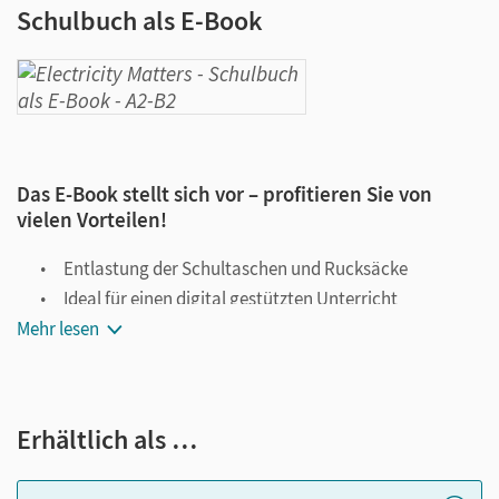
Schulbuch als E-Book
Das E-Book stellt sich vor – profitieren Sie von
vielen Vorteilen!
Entlastung der Schultaschen und Rucksäcke
Ideal für einen digital gestützten Unterricht
Mehr lesen
Notiz- und Markierungsmöglichkeit
Jederzeit unkompliziert verfügbar
Viele digitale Funktionen unterstützen das Lehren und
Erhältlich als …
Lernen:
Notizen erstellen