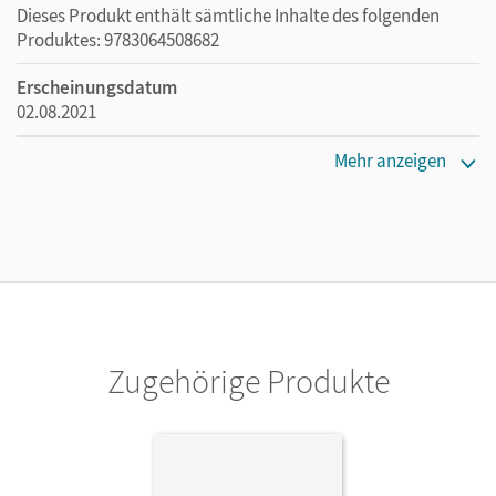
Dieses Produkt enthält sämtliche Inhalte des folgenden
Produktes: 9783064508682
Erscheinungsdatum
02.08.2021
Lizenztext
Mehr anzeigen
Die kostengünstige Lizenz für diejenigen, die das E-Book
ein Jahr lang ergänzend zum Print-Titel nutzen möchten.
Diese Lizenz kann nur von Lehrkräften und Schulen
erworben werden.
Verlag
Cornelsen Verlag
Zugehörige Produkte
Autor/-in
Thomson, Kenneth; Benford, Michael; Windisch, Wolf-
Rainer