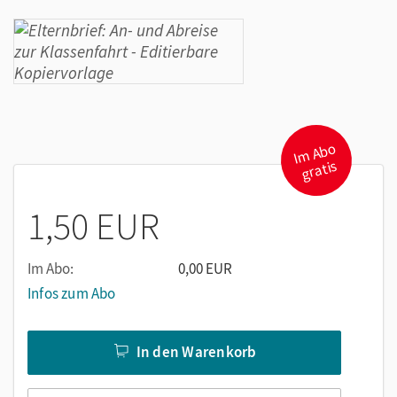
I
m
A
b
o
gr
atis
1,50 EUR
Im Abo:
0,00 EUR
Infos zum Abo
In den Warenkorb