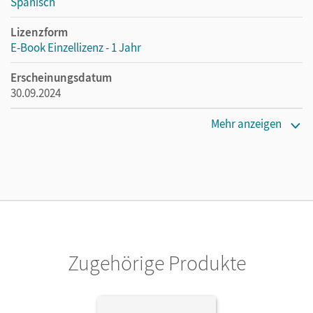
Spanisch
Lizenzform
E-Book Einzellizenz - 1 Jahr
Erscheinungsdatum
30.09.2024
Lizenztext
Mehr anzeigen
Die geeignete Lizenz für Lehrkräfte, Schulen oder
Privatpersonen, die nur mit dem E-Book arbeiten.
Verlag
Cornelsen Verlag
Autor/-in
Gebhard, Tina; Weber, Gisela
Zugehörige Produkte