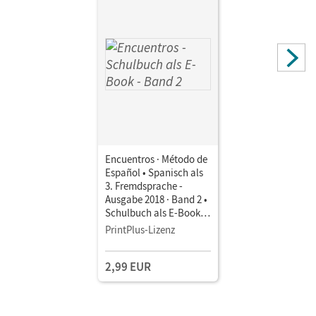
Encuentros · Método de
Español • Spanisch als
3. Fremdsprache -
Ausgabe 2018 · Band 2 •
Schulbuch als E-Book
Mit Medien
PrintPlus-Lizenz
2,99 EUR