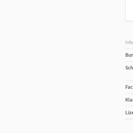
Inf
Bu
Sch
Fac
Kla
Liz
Ers