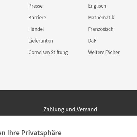
Presse
Englisch
Karriere
Mathematik
Handel
Französisch
Lieferanten
DaF
Cornelsen Stiftung
Weitere Fächer
Zahlung und Versand
Nur 2,95 EUR Versandkosten in Deutsc
en Ihre Privatsphäre
Ab 59,– EUR Bestellwert liefern wir ve