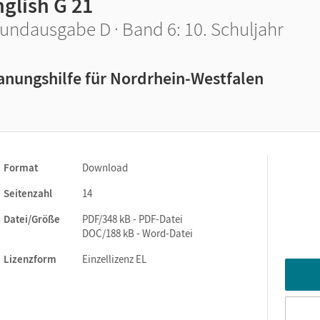
glish G 21
undausgabe D · Band 6: 10. Schuljahr
anungshilfe für Nordrhein-Westfalen
Format
Download
Seitenzahl
14
Datei/Größe
PDF/348 kB - PDF-Datei
DOC/188 kB - Word-Datei
Lizenzform
Einzellizenz EL