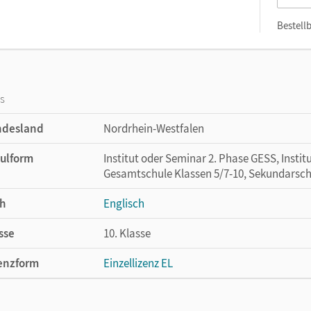
Bestellb
os
ndesland
Nordrhein-Westfalen
ulform
Institut oder Seminar 2. Phase GESS, Instit
Gesamtschule Klassen 5/7-10, Sekundarsch
h
Englisch
sse
10. Klasse
enzform
Einzellizenz EL
cheinungsdatum
04.08.2011