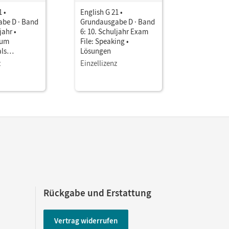
1 •
English G 21 •
English G 
be D · Band
Grundausgabe D · Band
Grundausg
jahr •
6: 10. Schuljahr Exam
6: 10. Sc
zum
File: Speaking •
File: Liste
ls
Lösungen
Lösungen
z
Einzellizenz
Einzellize
Rückgabe und Erstattung
Vertrag widerrufen