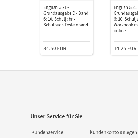
English G 21 •
English G 21 
Grundausgabe D · Band
Grundausgab
6: 10. Schuljahr •
6: 10. Schulj
Schulbuch Festeinband
Workbook mi
online
34,50 EUR
14,25 EUR
Unser Service für Sie
Kundenservice
Kundenkonto anlegen