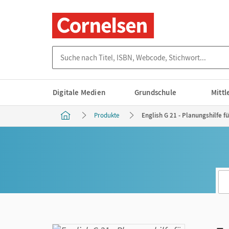
Suche nach Titel, ISBN, Webcode, Stichwort...
Digitale Medien
Grundschule
Mitt
Produkte
English G 21 - Planungshilfe f