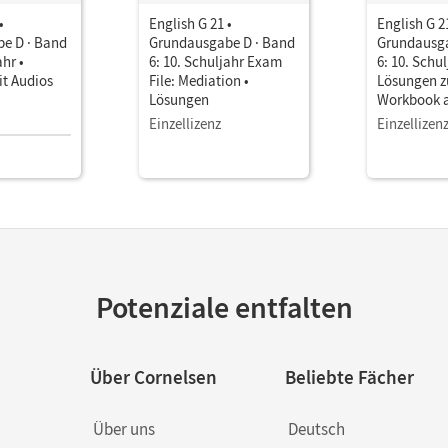
•
English G 21 •
English G 2
e D · Band
Grundausgabe D · Band
Grundausga
ahr •
6: 10. Schuljahr Exam
6: 10. Schul
t Audios
File: Mediation •
Lösungen 
Lösungen
Workbook a
Download
Einzellizenz
Einzellizen
Potenziale entfalten
Über Cornelsen
Beliebte Fächer
Über uns
Deutsch