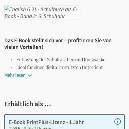
Das E-Book stellt sich vor – profitieren Sie von
vielen Vorteilen!
Entlastung der Schultaschen und Rucksäcke
Ideal für einen digital gestützten Unterricht
Mehr lesen
Notiz- und Markierungsmöglichkeit
Jederzeit unkompliziert verfügbar
Viele digitale Funktionen unterstützen das Lehren und
Erhältlich als …
Lernen:
Notizen erstellen
E-Book PrintPlus-Lizenz - 1 Jahr
Markierungen setzen
1,99 EUR für 1 Person