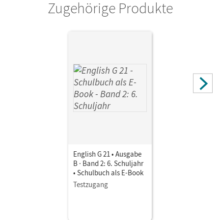
Zugehörige Produkte
Verlag
Cornelsen Verlag
Herausgeber/-in
Schwarz, Hellmut
Autor/-in
Derkow-Disselbeck, Barbara; Abbey, Susan; Woppert, Allen
J.; Harger, Laurence
English G 21 • Ausgabe
B · Band 2: 6. Schuljahr
• Schulbuch als E-Book
Testzugang