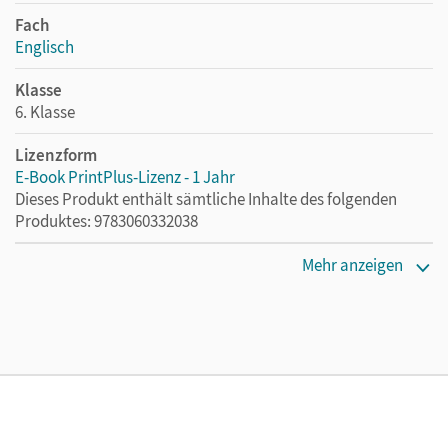
Fach
Englisch
Klasse
6. Klasse
Lizenzform
E-Book PrintPlus-Lizenz - 1 Jahr
Dieses Produkt enthält sämtliche Inhalte des folgenden
Produktes: 9783060332038
Erscheinungsdatum
Mehr anzeigen
02.08.2021
Lizenztext
Die kostengünstige Lizenz für diejenigen, die das E-Book
ein Jahr lang ergänzend zum Print-Titel nutzen möchten.
Diese Lizenz kann nur von Lehrkräften und Schulen
erworben werden.