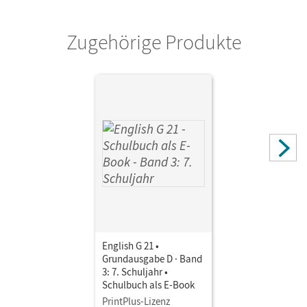
Schwarz, Hellmut; Biederstädt, Wolfgang
Zugehörige Produkte
Autor/-in
Derkow-Disselbeck, Barbara; Abbey, Susan; Woppert, Allen
J.; Harger, Laurence
English G 21 •
Grundausgabe D · Band
3: 7. Schuljahr •
Schulbuch als E-Book
PrintPlus-Lizenz