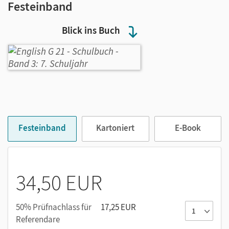
Festeinband
Blick ins Buch
Festeinband
Kartoniert
E-Book
34,50 EUR
50% Prüfnachlass für
17,25 EUR
Referendare