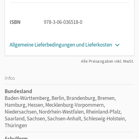
Wordmaster
Mit dem Wordmaster wird der Wortschatz in immer neuen
Zusammenhängen trainiert.
ISBN
978-3-06-036518-0
Mit Kreuzworträtseln, Wortfeldern und -puzzles
Mit Lerntipps, dem Lerntagebuch
Learner Log
und drei
Allgemeine Lieferbedingungen und Lieferkosten
Revision Quizzes
Mit Lösungsheft für die Selbstkontrolle
Alle Preisangaben inkl. MwSt.
Grammarmaster
Infos
Der Grammarmaster ist individuell einsetzbar und fördert
das selbstständige Lernen.
Bundesland
Baden-Württemberg, Berlin, Brandenburg, Bremen,
Kurze und verständliche Regelformulierungen
Hamburg, Hessen, Mecklenburg-Vorpommern,
Abwechslungsreiche Übungen mit ansteigendem
Niedersachsen, Nordrhein-Westfalen, Rheinland-Pfalz,
Schwierigkeitsgrad
Saarland, Sachsen, Sachsen-Anhalt, Schleswig-Holstein,
Lösungen zur Selbstkontrolle
Thüringen
Alle Regeln zusammengefasst auf einen Blick im
Schulform