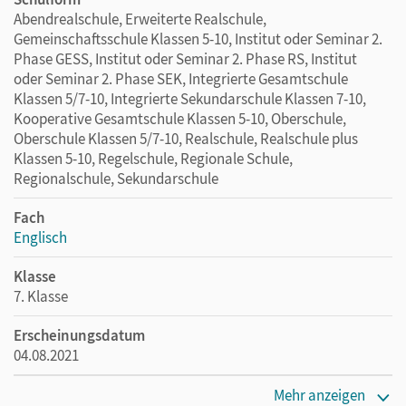
Anhang
Abendrealschule, Erweiterte Realschule,
Gemeinschaftsschule Klassen 5-10, Institut oder Seminar 2.
Klassenarbeitstrainer
Phase GESS, Institut oder Seminar 2. Phase RS, Institut
Abwechslungsreiche Übungen wiederholen und vertiefen
oder Seminar 2. Phase SEK, Integrierte Gesamtschule
alle Hauptkompetenzen des Schulbuchs mit je zwei
Klassen 5/7-10, Integrierte Sekundarschule Klassen 7-10,
Aufgaben-Sets pro Unit.
Kooperative Gesamtschule Klassen 5-10, Oberschule,
Oberschule Klassen 5/7-10, Realschule, Realschule plus
Audio-Dateien der Höraufgaben als MP3 als Download
Klassen 5-10, Regelschule, Regionale Schule,
verfügbar
Regionalschule, Sekundarschule
Mit beiliegenden Lösungen zur Selbstkontrolle
Fach
Englisch
Durch das Schließen von Lücken im Bereich Wortschatz und
Grammatik starten die Schüler/-innen sicher und motiviert
Klasse
ins neue Schuljahr.
7. Klasse
Erscheinungsdatum
04.08.2021
Maße
Mehr anzeigen