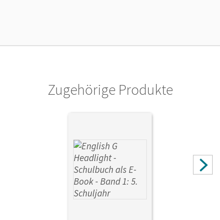
Länge: 29,7 cm, Breite: 21 cm, Höhe: 1,3 cm
Verlag
Cornelsen Verlag
Herausgeber/-in
Biederstädt, Wolfgang
Zugehörige Produkte
Autor/-in
Proulx, Marc; Abbey and Donoghue Ltd. Mr Frank
Donoghue; Abbey and Donoghue Ltd. Ms Susan Abbey