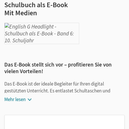
Schulbuch als E-Book
Mit Medien
Das E-Book stellt sich vor – profitieren Sie von
vielen Vorteilen!
Das E-Book ist der ideale Begleiter für Ihren digital
gestützten Unterricht. Es entlastet Schultaschen und
Rucksäcke und ist jederzeit unkompliziert verfügbar.
Mehr lesen
Außerdem unterstützt es mit vielen digitalen Funktionen
das Lehren und Lernen:
Notizen erstellen