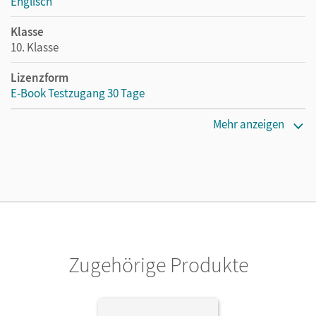
Englisch
Klasse
10. Klasse
Lizenzform
E-Book Testzugang 30 Tage
Erscheinungsdatum
Mehr anzeigen
02.08.2021
Lizenztext
Kostenloser Zugang, um das E-Book 30 Tage lang zu testen
Verlag
Cornelsen Verlag
Zugehörige Produkte
Herausgeber/-in
Biederstädt, Wolfgang
Autor/-in