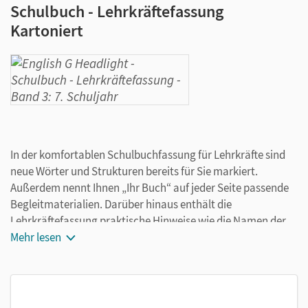
Schulbuch - Lehrkräftefassung
Kartoniert
In der komfortablen Schulbuchfassung für Lehrkräfte sind
neue Wörter und Strukturen bereits für Sie markiert.
Außerdem nennt Ihnen „Ihr Buch“ auf jeder Seite passende
Begleitmaterialien. Darüber hinaus enthält die
Lehrkräftefassung praktische Hinweise wie die Namen der
Lehrwerkkinder neben den Fotos. Das erspart Ihnen viel
Mehr lesen
Arbeit bei der Unterrichtsvorbereitung.