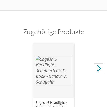
Cornelsen Verlag
Herausgeber/-in
Biederstädt, Wolfgang
Zugehörige Produkte
Autor/-in
Donoghue, Frank; Proulx, Marc; Abbey, Susan
English G Headlight •