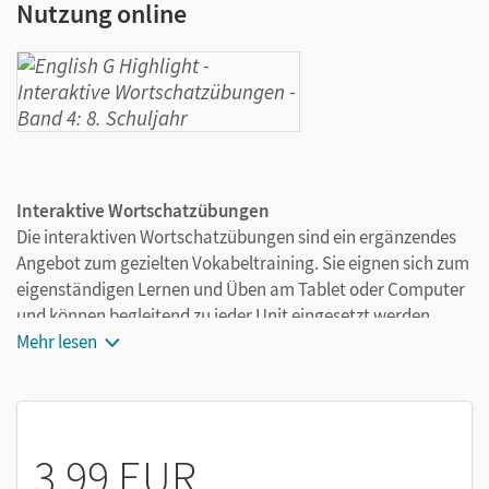
Nutzung online
Interaktive Wortschatzübungen
Die interaktiven Wortschatzübungen sind ein ergänzendes
Angebot zum gezielten Vokabeltraining. Sie eignen sich zum
eigenständigen Lernen und Üben am Tablet oder Computer
und können begleitend zu jeder Unit eingesetzt werden.
Mehr lesen
4-6 Vokabelpakete pro Unit, bezogen auf Abschnitte
des Schulbuchs
Zahlreiche Übungen in jedem Vokabelpaket mit
zunehmendem Schwierigkeitsgrad und
3,99 EUR
Dreifachdifferenzierung