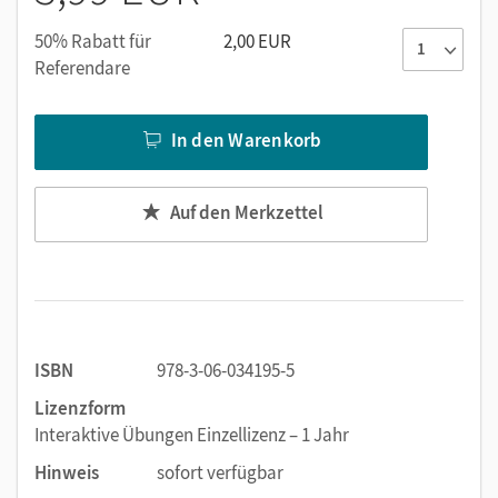
Vielfältige Übungsformen: Drag & Drop, Lückentext/-
sätze, Single Choice, Odd One Out, Verbinden,
50% Rabatt für
2,00 EUR
Kreuzworträtsel, Wörter markieren, Memory
Referendare
Arbeitsanweisungen wahlweise auf Deutsch oder
Englisch
In den Warenkorb
Automatische Auswertung und Feedback
Auf den Merkzettel
ISBN
978-3-06-034195-5
Lizenzform
Interaktive Übungen Einzellizenz – 1 Jahr
Hinweis
sofort verfügbar