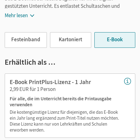
gestützten Unterricht. Es entlastet Schultaschen und
Rucksäcke und ist jederzeit unkompliziert verfügbar.
Mehr lesen
Außerdem unterstützt es mit vielen digitalen Funktionen
das Lehren und Lernen:
Festeinband
Kartoniert
E-Book
Notizen erstellen
Markierungen setzen
Text ergänzen
Erhältlich als …
Lesezeichen hinzufügen
im Text suchen
E-Book PrintPlus-Lizenz - 1 Jahr
zoomen
2,99 EUR für 1 Person
Für alle, die im Unterricht bereits die Printausgabe
Die Medien sind wichtige Bestandteile dieses E-Books. Sie
verwenden
sind seitengenau platziert, damit Sie und Ihre Schüler/-innen
Die kostengünstige Lizenz für diejenigen, die das E-Book
jederzeit unkompliziert darauf zugreifen können. So
ein Jahr lang ergänzend zum Print-Titel nutzen möchten.
gestalten Sie das Lehren und Lernen zeitsparend und
Diese Lizenz kann nur von Lehrkräften und Schulen
abwechslungsreich. Kein Medienwechsel! Kein
erworben werden.
zeitaufwendiges Suchen!