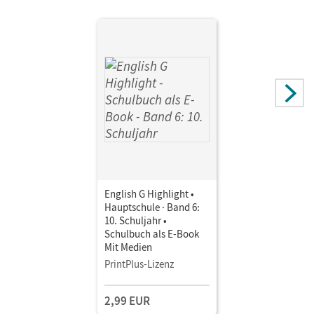
Biederstädt, Wolfgang; Donoghue, Frank
Autor/-in
Donoghue, Frank; Thorne, Sydney; Abbey, Susan
English G Highlight •
Hauptschule · Band 6:
10. Schuljahr •
Schulbuch als E-Book
Mit Medien
PrintPlus-Lizenz
2,99 EUR