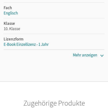
Fach
Englisch
Klasse
10. Klasse
Lizenzform
E-Book Einzellizenz - 1 Jahr
Erscheinungsdatum
Mehr anzeigen
15.05.2017
Lizenztext
Die geeignete Lizenz für Lehrkräfte, Schulen oder
Privatpersonen, die nur mit dem E-Book arbeiten.
Verlag
Cornelsen Verlag
Zugehörige Produkte
Herausgeber/-in