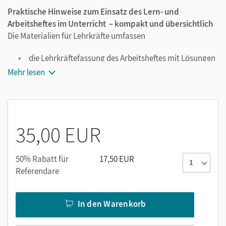
Praktische Hinweise zum Einsatz des Lern- und
Arbeitsheftes im Unterricht – kompakt und übersichtlich
Die Materialien für Lehrkräfte umfassen
die Lehrkräftefassung des Arbeitsheftes mit Lösungen
als PDF-Datei,
Mehr lesen
Bild- und Wortkarten für ergänzende Übungen,
Kopiervorlagen zum Methodentraining und zur
Lernstandsüberprüfung,
alle Hörtexte sowie das
Vocabulary
und
Dictionary
.
35,00 EUR
50% Rabatt für
17,50 EUR
Referendare
In den Warenkorb