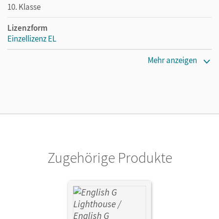
10. Klasse
Lizenzform
Einzellizenz EL
Erscheinungsdatum
Mehr anzeigen
13.11.2017
Maße
Länge: 19,2 cm, Breite: 13,7 cm, Höhe: 0,7 cm
Verlag
Cornelsen Verlag
Zugehörige Produkte
Herausgeber/-in
Biederstädt, Wolfgang; Donoghue, Frank