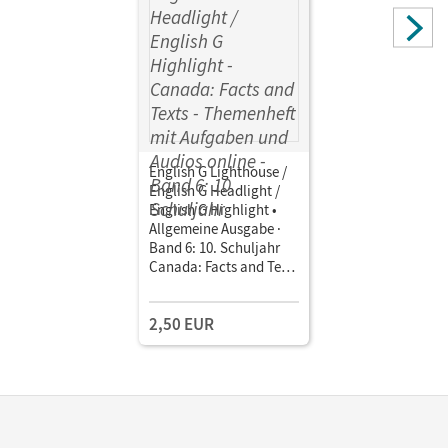
English G Lighthouse /
English G Headlight /
English G Highlight •
Allgemeine Ausgabe ·
Band 6: 10. Schuljahr
Canada: Facts and Texts
• Themenheft mit
Aufgaben und Audios
2,50 EUR
online
Mindestabnahme: 10
Exemplare