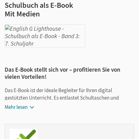
Schulbuch als E-Book
Mit Medien
Das E-Book stellt sich vor – profitieren Sie von
vielen Vorteilen!
Das E-Book ist der ideale Begleiter für Ihren digital
gestützten Unterricht. Es entlastet Schultaschen und
Rucksäcke und ist jederzeit unkompliziert verfügbar.
Mehr lesen
Außerdem unterstützt es mit vielen digitalen Funktionen
das Lehren und Lernen:
Notizen erstellen