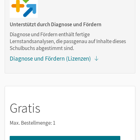
Markierungen setzen
Text ergänzen
Lesezeichen hinzufügen
Unterstützt durch Diagnose und Fördern
im Text suchen
Diagnose und Fördern enthält fertige
zoomen
Lernstandsanalysen, die passgenau auf Inhalte dieses
Schulbuchs abgestimmt sind.
Die Medien sind wichtige Bestandteile dieses E-Books. Sie
Diagnose und Fördern (Lizenzen)
sind seitengenau platziert, damit Sie und Ihre Schüler/-innen
jederzeit unkompliziert darauf zugreifen können. So
gestalten Sie das Lehren und Lernen zeitsparend und
abwechslungsreich. Kein Medienwechsel! Kein
zeitaufwendiges Suchen!
Gratis
Medien in diesem E-Book:
Max. Bestellmenge: 1
Erklärfilme
Audios