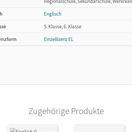
Regionalschule, Sekundarschule, Werkreal
h
Englisch
sse
5. Klasse, 6. Klasse
enzform
Einzellizenz EL
cheinungsdatum
13.05.2021
lag
Cornelsen Verlag
Zugehörige Produkte