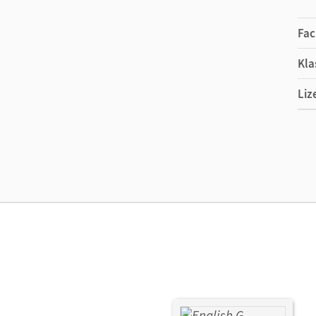
Fac
Kla
Liz
Ers
Ver