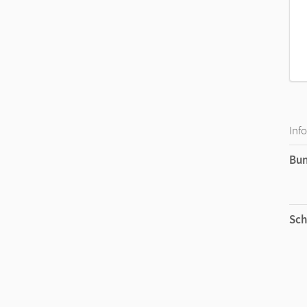
Inf
Bu
Sch