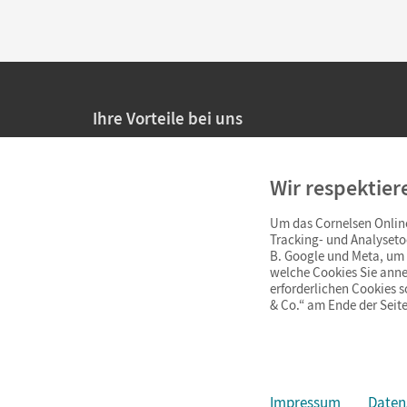
Ihre Vorteile bei uns
20% Prüfnachlass für Lehrkräfte
Wir respektier
Persönliche Angebote für Lehrkräfte
Um das Cornelsen Online
Sicheres Einkaufen mit SSL-Verschlüsselung
Tracking- und Analyseto
B. Google und Meta, um I
Verlängerte
Widerrufsfrist
von 4 Wochen
welche Cookies Sie anne
erforderlichen Cookies 
& Co.“ am Ende der Seite
Schnelle und einfache Retourenabwicklung
Impressum
Daten
Impressum
AGB
Datenschutz
Barrierefreiheit
Cookie