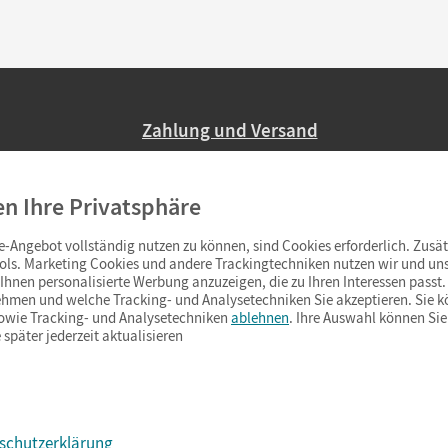
Zahlung und Versand
Nur 2,95 EUR Versandkosten in Deutsc
en Ihre Privatsphäre
Ab 59,– EUR Bestellwert liefern wir ve
(Lieferung in 3–6 Tagen).
-Angebot vollständig nutzen zu können, sind Cookies erforderlich. Zusät
ols. Marketing Cookies und andere Trackingtechniken nutzen wir und uns
hnen personalisierte Werbung anzuzeigen, die zu Ihren Interessen passt. 
hmen und welche Tracking- und Analysetechniken Sie akzeptieren. Sie k
sowie Tracking- und Analysetechniken
ablehnen
. Ihre Auswahl können Sie
 später jederzeit aktualisieren
schutzerklärung
s & Co.