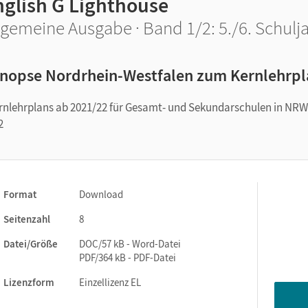
nglish G Lighthouse
lgemeine Ausgabe · Band 1/2: 5./6. Schulj
nopse Nordrhein-Westfalen zum Kernlehrpla
rnlehrplans ab 2021/22 für Gesamt- und Sekundarschulen in NRW
2
Format
Download
Seitenzahl
8
Datei/Größe
DOC/57 kB - Word-Datei
PDF/364 kB - PDF-Datei
Lizenzform
Einzellizenz EL