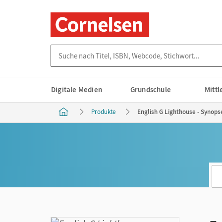
Suche nach Titel, ISBN, Webcode, Stichwort...
Digitale Medien
Grundschule
Mitt
Produkte
English G Lighthouse - Synops