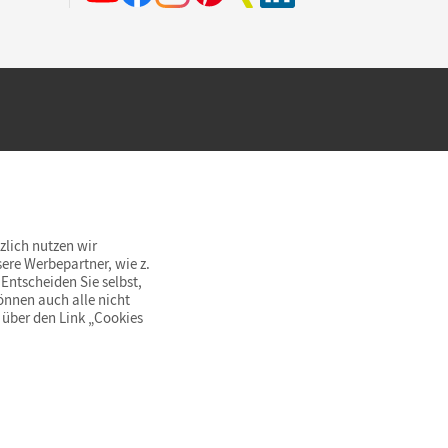
hland beim Kauf im Cornelsen Onlineshop.
rsandkostenfrei innerhalb Deutschlands
zlich nutzen wir
ere Werbepartner, wie z.
Entscheiden Sie selbst,
önnen auch alle nicht
 über den Link „Cookies
© Cornelsen Verlag 2026