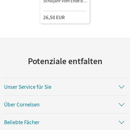
Schuljahr Vom Ende des
Zweiten Weltkriegs bis
in die Gegenwart •
26,50 EUR
Schulbuch
Potenziale entfalten
Unser Service für Sie
Über Cornelsen
Beliebte Fächer