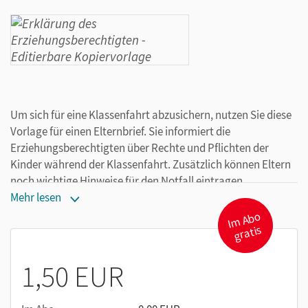
Um sich für eine Klassenfahrt abzusichern, nutzen Sie diese
Vorlage für einen Elternbrief. Sie informiert die
Erziehungsberechtigten über Rechte und Pflichten der
Kinder während der Klassenfahrt. Zusätzlich können Eltern
noch wichtige Hinweise für den Notfall eintragen.
Mehr lesen
I
m
A
b
o
gr
atis
1,50 EUR