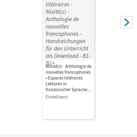
Mixité(s) · Anthologie de
nouvelles francophones
• Espaces littéraires
Lektüren in
französischer Sprache ·
B1-B1+ •
Einzellizenz
Handreichungen für den
Unterricht als
Download Lösungen zu
den Aufgaben der
Lektüre