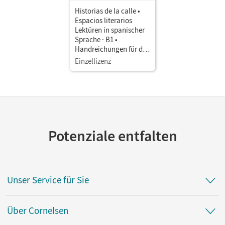
Historias de la calle •
Espacios literarios
Lektüren in spanischer
Sprache · B1 •
Handreichungen für den
Unterricht als
Einzellizenz
Download Lösungen zu
den Aufgaben der
Lektüre
Potenziale entfalten
Unser Service für Sie
Über Cornelsen