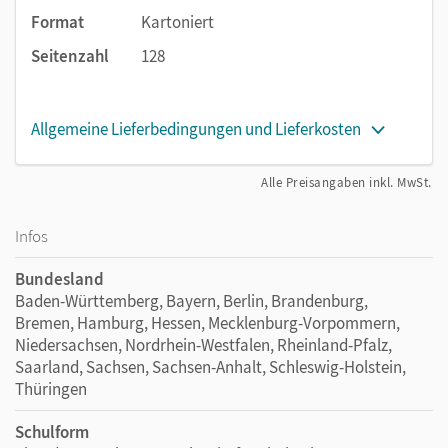
Format
Kartoniert
Passgenau zu den Oberstufenthemen:
Seitenzahl
128
Sueños y realidades: Lo fantástico
Ficción y realidad: lo fantástico, lo mágico, lo mítico –
y lo real.
Allgemeine Lieferbedingungen und Lieferkosten
Literatura hispanoamericana del siglo 20 y 21
Alle Preisangaben inkl. MwSt.
Nutzen Sie für diese Lektüre unsere passende Handreichung
für den Unterricht. Filtern Sie dazu nach der Produktart
Infos
„Handreichung“.
Bundesland
Baden-Württemberg, Bayern, Berlin, Brandenburg,
Bremen, Hamburg, Hessen, Mecklenburg-Vorpommern,
Niedersachsen, Nordrhein-Westfalen, Rheinland-Pfalz,
Saarland, Sachsen, Sachsen-Anhalt, Schleswig-Holstein,
Thüringen
Schulform