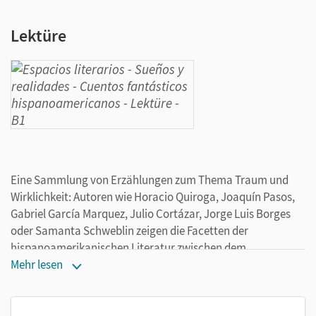
Lektüre
Eine Sammlung von Erzählungen zum Thema Traum und
Wirklichkeit: Autoren wie Horacio Quiroga, Joaquín Pasos,
Gabriel García Marquez, Julio Cortázar, Jorge Luis Borges
oder Samanta Schweblin zeigen die Facetten der
hispanoamerikanischen Literatur zwischen dem
Fantastischen und dem Wunderbaren.
Mehr lesen
Alle Texte dieser Anthologie sind sorgsam annotiert und mit
passenden Aufgaben zur Textarbeit
(comprensión, análisis,
comentario)
und zum kreativen Schreiben versehen. Im